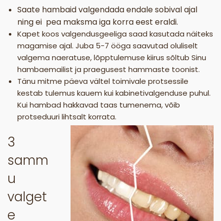
Saate hambaid valgendada endale sobival ajal
ning ei pea maksma iga korra eest eraldi.
Kapet koos valgendusgeeliga saad kasutada näiteks
magamise ajal. Juba 5-7 ööga saavutad oluliselt
valgema naeratuse, lõpptulemuse kiirus sõltub Sinu
hambaemailist ja praegusest hammaste toonist.
Tänu mitme päeva vältel toimivale protsessile
kestab tulemus kauem kui kabinetivalgenduse puhul.
Kui hambad hakkavad taas tumenema, võib
protseduuri lihtsalt korrata.
3
samm
u
valget
e