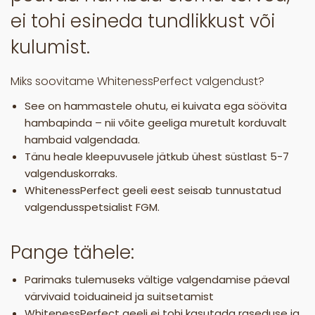
ei tohi esineda tundlikkust või
kulumist.
Miks soovitame WhitenessPerfect valgendust?
See on hammastele ohutu, ei kuivata ega söövita
hambapinda – nii võite geeliga muretult korduvalt
hambaid valgendada.
Tänu heale kleepuvusele jätkub ühest süstlast 5-7
valgenduskorraks.
WhitenessPerfect geeli eest seisab tunnustatud
valgendusspetsialist FGM.
Pange tähele:
Parimaks tulemuseks vältige valgendamise päeval
värvivaid toiduaineid ja suitsetamist
WhitenessPerfect geeli ei tohi kasutada raseduse ja