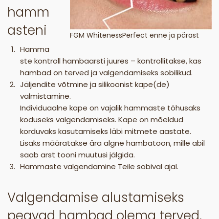
hamm
asteni
FGM WhitenessPerfect enne ja pärast
Hamma
ste kontroll hambaarsti juures – kontrollitakse, kas
hambad on terved ja valgendamiseks sobilikud.
Jäljendite võtmine ja silikoonist kape(de)
valmistamine.
Individuaalne kape on vajalik hammaste tõhusaks
koduseks valgendamiseks. Kape on mõeldud
korduvaks kasutamiseks läbi mitmete aastate.
Lisaks määratakse ära algne hambatoon, mille abil
saab arst tooni muutusi jälgida.
Hammaste valgendamine Teile sobival ajal.
Valgendamise alustamiseks
peavad hambad olema terved,