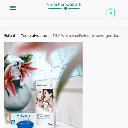
0,00
€
0
Esileht
Tootetutvustus
FGM WhitenessPerfect kapevalgendus annab enesekindlama naeratuse!
/
/