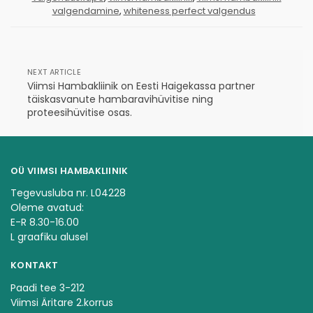
valgendamine
,
whiteness perfect valgendus
NEXT ARTICLE
Viimsi Hambakliinik on Eesti Haigekassa partner
täiskasvanute hambaravihüvitise ning
proteesihüvitise osas.
OÜ VIIMSI HAMBAKLIINIK
Tegevusluba nr. L04228
Oleme avatud:
E-R 8.30-16.00
L graafiku alusel
KONTAKT
Paadi tee 3-212
Viimsi Äritare 2.korrus