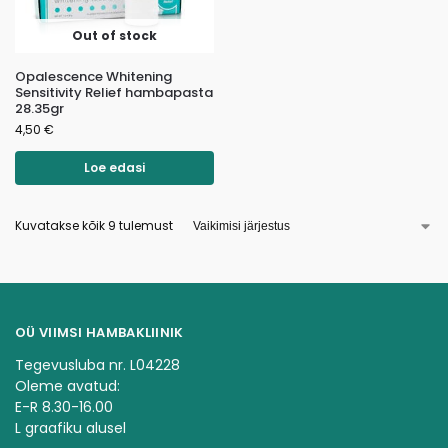
Out of stock
Opalescence Whitening
Sensitivity Relief hambapasta
28.35gr
4,50
€
Loe edasi
Kuvatakse kõik 9 tulemust
OÜ VIIMSI HAMBAKLIINIK
Tegevusluba nr. L04228
Oleme avatud:
E-R 8.30-16.00
L graafiku alusel