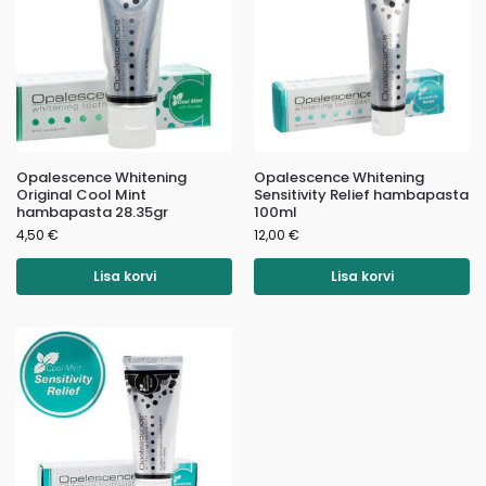
Opalescence Whitening
Opalescence Whitening
Original Cool Mint
Sensitivity Relief hambapasta
hambapasta 28.35gr
100ml
4,50
€
12,00
€
Lisa korvi
Lisa korvi