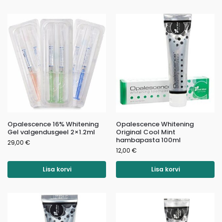
Opalescence 16% Whitening
Opalescence Whitening
Gel valgendusgeel 2×1.2ml
Original Cool Mint
hambapasta 100ml
29,00
€
12,00
€
Lisa korvi
Lisa korvi