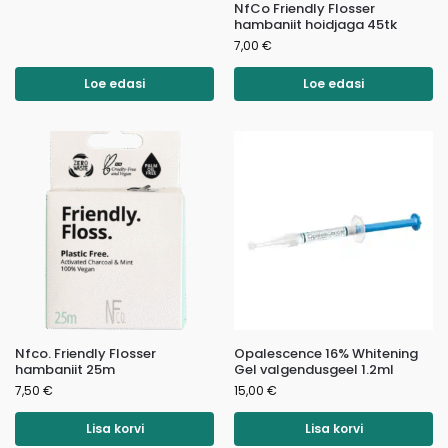
NfCo Friendly Flosser
hambaniit hoidjaga 45tk
7,00
€
Loe edasi
Loe edasi
Nfco. Friendly Flosser
Opalescence 16% Whitening
hambaniit 25m
Gel valgendusgeel 1.2ml
7,50
€
15,00
€
Lisa korvi
Lisa korvi