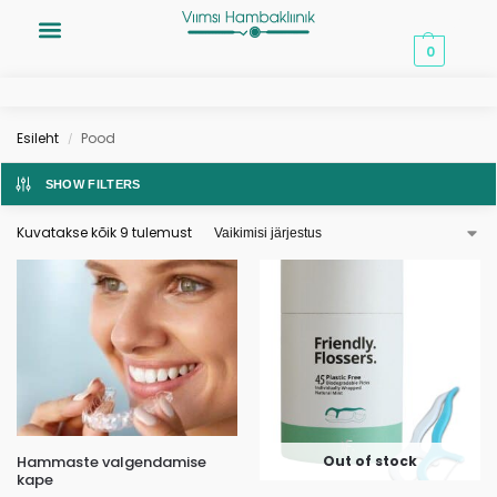
0,00
€
0
Esileht
Pood
/
SHOW FILTERS
Kuvatakse kõik 9 tulemust
Out of stock
Hammaste valgendamise
kape