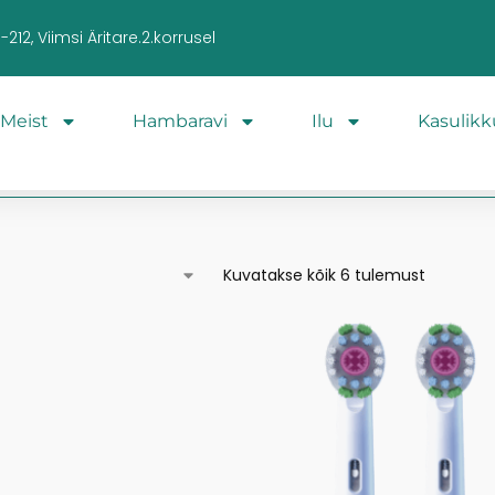
212, Viimsi Äritare.2.korrusel
Meist
Hambaravi
Ilu
Kasulikk
Kuvatakse kõik 6 tulemust