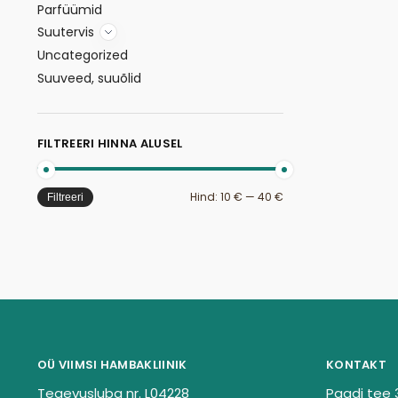
Parfüümid
Suutervis
Uncategorized
Suuveed, suuõlid
FILTREERI HINNA ALUSEL
Hind:
10 €
—
40 €
Filtreeri
OÜ VIIMSI HAMBAKLIINIK
KONTAKT
Tegevusluba nr. L04228
Paadi tee 