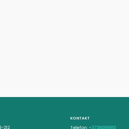
KONTAKT
3-212
Telefon:
+3726099910