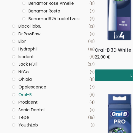
Benamor Rose Amelie
(11)
Benamor Rosto
(7)
Benamor1925 tualettvesi
(2)
Biocol labs.
(13)
Dr.PawPaw
(3)
Elixr
(41)
Hydrophil
(18)
Oral-B 3D White
Isodent
22,00
€
(8)
Jack N'Jill
(37)
NfCo
(2)
L
Ohlala
(11)
Opalescence
(7)
Oral-B
(6)
Proxident
(4)
Sonic Dental
(3)
Tepe
(15)
YouthLab
(1)