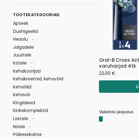
TOOTEKATEGOORIAD
Apteek
Dushigeelid
Heaolu
Jalgadele
Juustele
Oral-B Cross Act
Kätele
varuharjad 4tk
Kehakoorijad
22,00
€
Kehakreemid, kehavõid
L
Kehaõlid
Kehavõi
Kingiideed
Kinkekomplektid
Lastele
Näole
Päikesekaitse