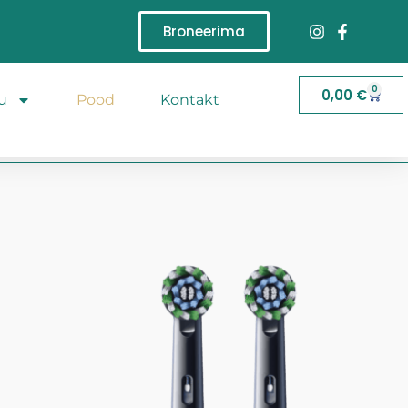
Broneerima
0
0,00
€
u
Pood
Kontakt