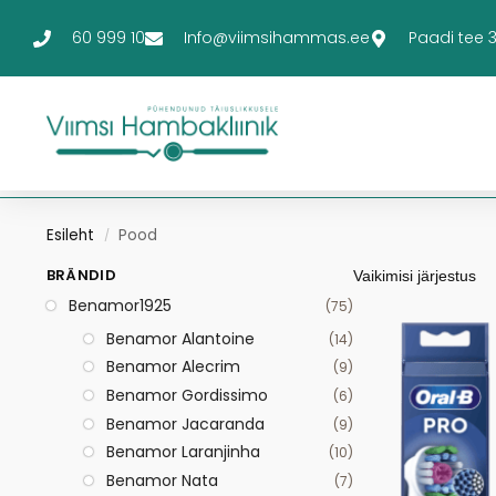
60 999 10
Info@viimsihammas.ee
Paadi tee 3-
Esileht
Pood
/
BRÄNDID
Benamor1925
(75)
Benamor Alantoine
(14)
Benamor Alecrim
(9)
Benamor Gordissimo
(6)
Benamor Jacaranda
(9)
Benamor Laranjinha
(10)
Benamor Nata
(7)