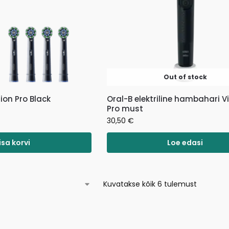
Out of stock
ion Pro Black
Oral-B elektriline hambahari Vi
Pro must
30,50
€
isa korvi
Loe edasi
Kuvatakse kõik 6 tulemust