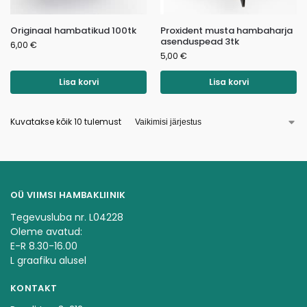
Originaal hambatikud 100tk
Proxident musta hambaharja
asenduspead 3tk
6,00
€
5,00
€
Lisa korvi
Lisa korvi
Kuvatakse kõik 10 tulemust
OÜ VIIMSI HAMBAKLIINIK
Tegevusluba nr. L04228
Oleme avatud:
E-R 8.30-16.00
L graafiku alusel
KONTAKT