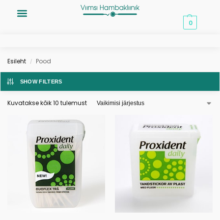
0,00
€
0
Esileht
Pood
/
SHOW FILTERS
Kuvatakse kõik 10 tulemust