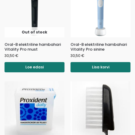
Out of stock
Oral-B elektriline hambahari
Oral-B elektriline hambahari
Vitality Pro must
Vitality Pro sinine
30,50
€
30,50
€
Loe edasi
Lisa korvi