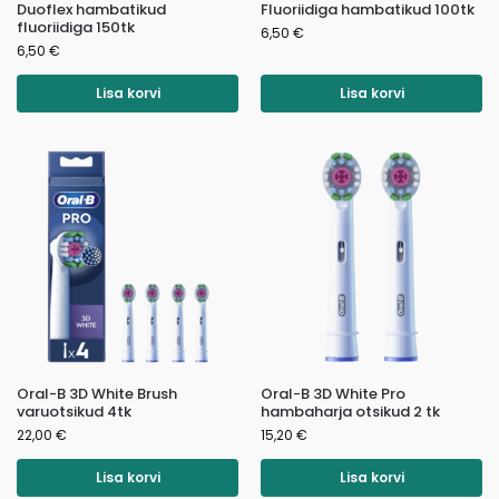
Duoflex hambatikud
Fluoriidiga hambatikud 100tk
fluoriidiga 150tk
6,50
€
6,50
€
Lisa korvi
Lisa korvi
Oral-B 3D White Brush
Oral-B 3D White Pro
varuotsikud 4tk
hambaharja otsikud 2 tk
22,00
€
15,20
€
Lisa korvi
Lisa korvi