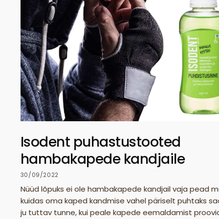
Isodent puhastustooted
hambakapede kandjaile
30/09/2022
Nüüd lõpuks ei ole hambakapede kandjail vaja pead m
kuidas oma kaped kandmise vahel päriselt puhtaks sa
ju tuttav tunne, kui peale kapede eemaldamist proovi