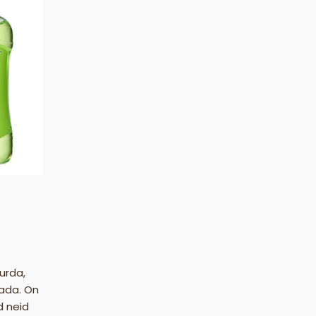
urda,
ada. On
d neid