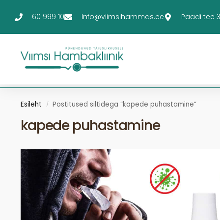
60 999 10
Info@viimsihammas.ee
Paadi tee 3-
Esileht
Postitused siltidega “kapede puhastamine”
/
kapede puhastamine