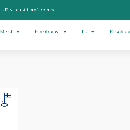
212, Viimsi Äritare.2.korrusel
Meist
Hambaravi
Ilu
Kasulikk