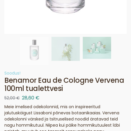
Soodus!
Benamor Eau de Cologne Vervena
100ml tualettvesi
28,60
€
52,00
€
Meie imelised odekolonnid, mis on inspireeritud
jalutuskäigust Lissaboni põnevas botaanikaaias. Vervena
odekolonni värsked ja tsitruselised noodid äratavad teid
nagu hommikutuul. Niipea kui päike hommikutuulest läbi