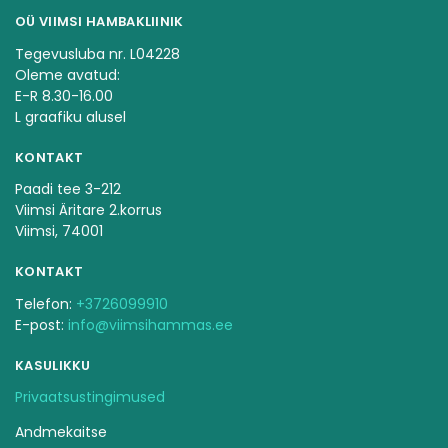
OÜ VIIMSI HAMBAKLIINIK
Tegevusluba nr. L04228
Oleme avatud:
E-R 8.30-16.00
L graafiku alusel
KONTAKT
Paadi tee 3-212
Viimsi Äritare 2.korrus
Viimsi, 74001
KONTAKT
Telefon:
+3726099910
E-post:
info@viimsihammas.ee
KASULIKKU
Privaatsustingimused
Andmekaitse