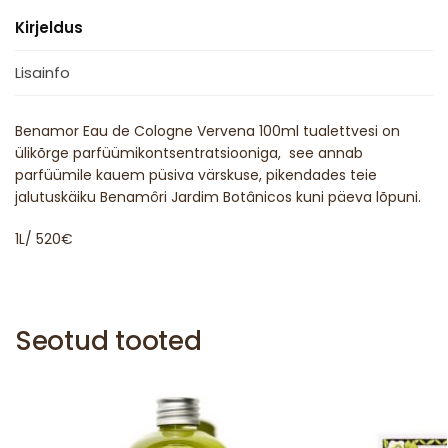
Kirjeldus
Lisainfo
Benamor Eau de Cologne Vervena 100ml tualettvesi on
ülikõrge parfüümikontsentratsiooniga, see annab
parfüümile kauem püsiva värskuse, pikendades teie
jalutuskäiku Benamôri Jardim Botânicos kuni päeva lõpuni.
1L/ 520€
Seotud tooted