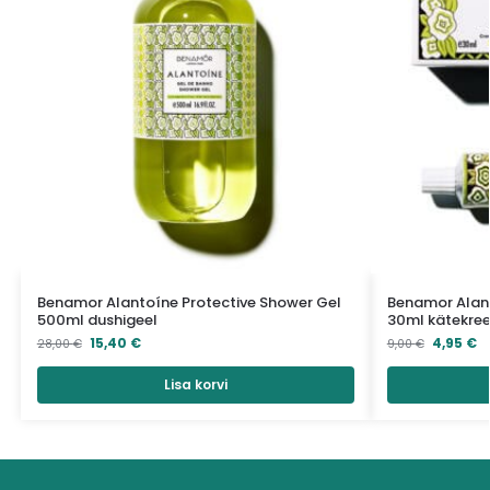
Benamor Alantoíne Protective Shower Gel
Benamor Alan
500ml dushigeel
30ml kätekre
15,40
€
4,95
€
28,00
€
9,00
€
Lisa korvi