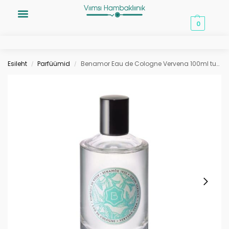
0,00
€
0
Esileht
Parfüümid
Benamor Eau de Cologne Vervena 100ml tualettvesi
/
/