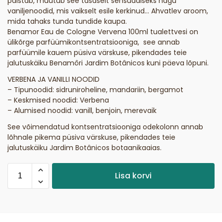
paistab, muutub see tasaselt sensuaalseks nagu
vaniljenoodid, mis vaikselt esile kerkinud… Ahvatlev aroom,
mida tahaks tunda tundide kaupa.
Benamor Eau de Cologne Vervena 100ml tualettvesi on
ülikõrge parfüümikontsentratsiooniga, see annab
parfüümile kauem püsiva värskuse, pikendades teie
jalutuskäiku Benamôri Jardim Botânicos kuni päeva lõpuni.
VERBENA JA VANILLI NOODID
– Tipunoodid: sidruniroheline, mandariin, bergamot
– Keskmised noodid: Verbena
– Alumised noodid: vanill, benjoin, merevaik
See võimendatud kontsentratsiooniga odekolonn annab
lõhnale pikema püsiva värskuse, pikendades teie
jalutuskäiku Jardim Botânicos botaanikaaias.
Lisa korvi