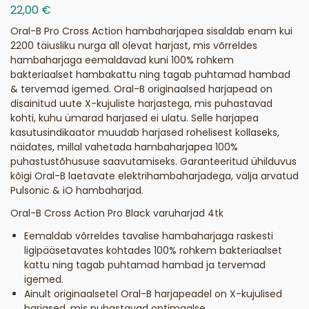
22,00
€
Oral-B Pro Cross Action hambaharjapea sisaldab enam kui
2200 täiusliku nurga all olevat harjast, mis võrreldes
hambaharjaga eemaldavad kuni 100% rohkem
bakteriaalset hambakattu ning tagab puhtamad hambad
& tervemad igemed. Oral-B originaalsed harjapead on
disainitud uute X-kujuliste harjastega, mis puhastavad
kohti, kuhu ümarad harjased ei ulatu. Selle harjapea
kasutusindikaator muudab harjased rohelisest kollaseks,
näidates, millal vahetada hambaharjapea 100%
puhastustõhususe saavutamiseks. Garanteeritud ühilduvus
kõigi Oral-B laetavate elektrihambaharjadega, välja arvatud
Pulsonic & iO hambaharjad.
Oral-B Cross Action Pro Black varuharjad 4tk
Eemaldab võrreldes tavalise hambaharjaga raskesti
ligipääsetavates kohtades 100% rohkem bakteriaalset
kattu ning tagab puhtamad hambad ja tervemad
igemed.
Ainult originaalsetel Oral-B harjapeadel on X-kujulised
harjased, mis puhastavad optimaalse