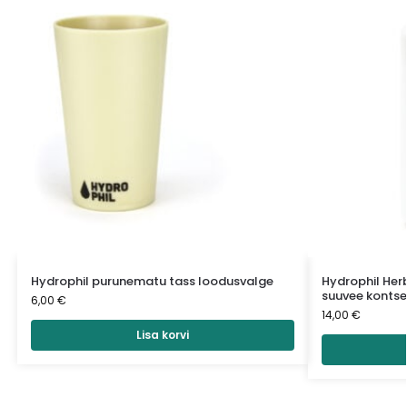
Hydrophil purunematu tass loodusvalge
Hydrophil He
suuvee kontse
6,00
€
14,00
€
Lisa korvi