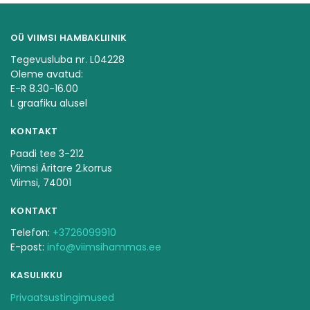
OÜ VIIMSI HAMBAKLIINIK
Tegevusluba nr. L04228
Oleme avatud:
E-R 8.30-16.00
L graafiku alusel
KONTAKT
Paadi tee 3-212
Viimsi Äritare 2.korrus
Viimsi, 74001
KONTAKT
Telefon:
+3726099910
E-post:
info@viimsihammas.ee
KASULIKKU
Privaatsustingimused