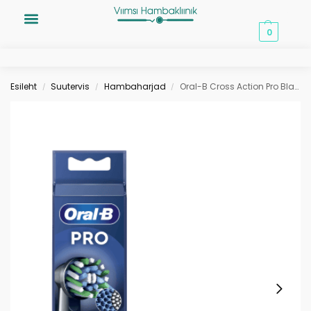
0,00
€
0
Esileht
Suutervis
Hambaharjad
Oral-B Cross Action Pro Black varuharjad 4tk
/
/
/