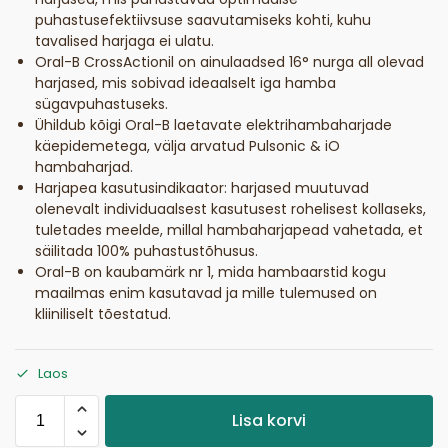
puhastusefektiivsuse saavutamiseks kohti, kuhu
tavalised harjaga ei ulatu.
Oral-B CrossActionil on ainulaadsed 16° nurga all olevad
harjased, mis sobivad ideaalselt iga hamba
sügavpuhastuseks.
Ühildub kõigi Oral-B laetavate elektrihambaharjade
käepidemetega, välja arvatud Pulsonic & iO
hambaharjad.
Harjapea kasutusindikaator: harjased muutuvad
olenevalt individuaalsest kasutusest rohelisest kollaseks,
tuletades meelde, millal hambaharjapead vahetada, et
säilitada 100% puhastustõhusus.
Oral-B on kaubamärk nr 1, mida hambaarstid kogu
maailmas enim kasutavad ja mille tulemused on
kliiniliselt tõestatud.
Laos
Lisa korvi