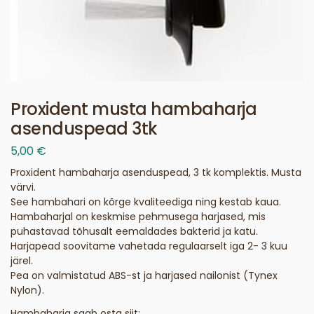
Proxident musta hambaharja
asenduspead 3tk
5,00
€
Proxident hambaharja asenduspead, 3 tk komplektis. Musta
värvi.
See hambahari on kõrge kvaliteediga ning kestab kaua.
Hambaharjal on keskmise pehmusega harjased, mis
puhastavad tõhusalt eemaldades bakterid ja katu.
Harjapead soovitame vahetada regulaarselt iga 2- 3 kuu
järel.
Pea on valmistatud ABS-st ja harjased nailonist (Tynex
Nylon).
Hambaharja saab osta siit: