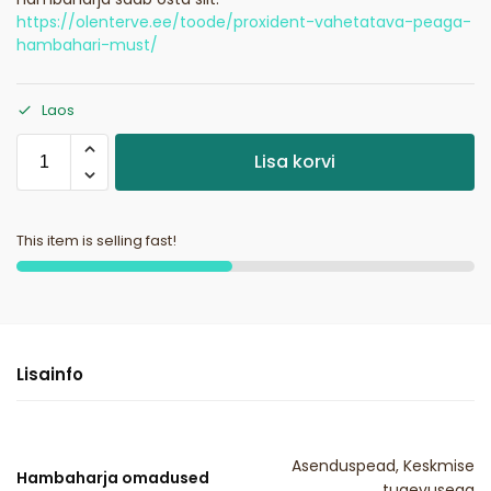
https://olenterve.ee/toode/proxident-vahetatava-peaga-
hambahari-must/
Laos
Lisa korvi
This item is selling fast!
Lisainfo
Asenduspead, Keskmise
Hambaharja omadused
tugevusega