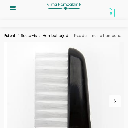
0,00
€
0
Esileht
Suutervis
Hambaharjad
Proxident musta hambaharja asenduspead 3tk
/
/
/