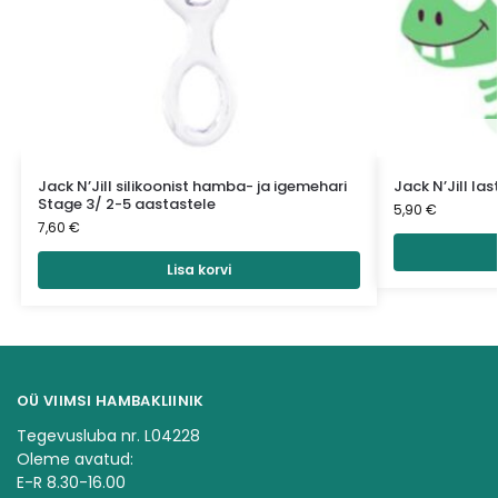
Jack N’Jill silikoonist hamba- ja igemehari
Jack N’Jill la
Stage 3/ 2-5 aastastele
5,90
€
7,60
€
Lisa korvi
OÜ VIIMSI HAMBAKLIINIK
Tegevusluba nr. L04228
Oleme avatud:
E-R 8.30-16.00