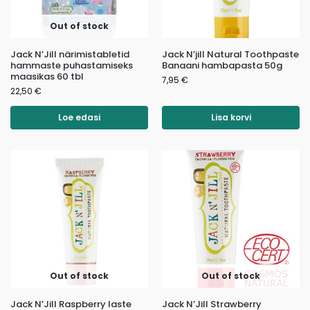
Out of stock
Jack N’Jill närimistabletid
Jack N’jill Natural Toothpaste
hammaste puhastamiseks
Banaani hambapasta 50g
maasikas 60 tbl
7,95
€
22,50
€
Loe edasi
Lisa korvi
Out of stock
Out of stock
Jack N’Jill Raspberry laste
Jack N’Jill Strawberry