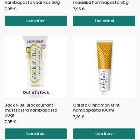
hambapasta vaarikas 50g
maasika hambapasta 50g
7,95
€
7,95
€
Loe edasi
Loe edasi
Out of stock
Jack N’Jill Blackcurrant
Ohlala Cinnamon Mint
mustsõstra hambapasta
hambapasta 100ml
50gr
7,20
€
7,95
€
Loe edasi
Lisa korvi