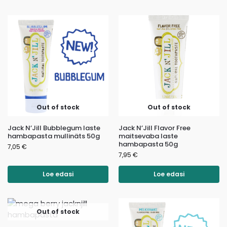
Out of stock
Out of stock
Jack N’Jill Bubblegum laste
Jack N’Jill Flavor Free
hambapasta mullinäts 50g
maitsevaba laste
hambapasta 50g
7,05
€
7,95
€
Loe edasi
Loe edasi
Out of stock