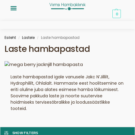
0,00
€
0
Esileht
Lastele
Laste hambapastad
/
/
Laste hambapastad
Laste hambapastad igale vanusele Jakc N’Jillilt,
Hydrophililt, Ohlalalt. Hammaste eest hoolitsemine on
eriti oluline juba alates esimese hamba lõikumisest.
Soovime pakkuda laste ja noorte suutervise
hoidmiseks tervisesõbralikke ja loodussäästlikke
tooteid.
SHOW FILTERS