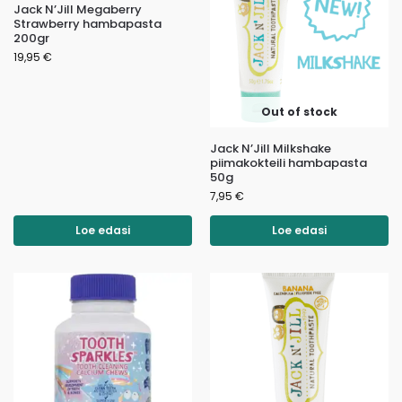
Jack N’Jill Megaberry
Strawberry hambapasta
200gr
19,95
€
Out of stock
Jack N’Jill Milkshake
piimakokteili hambapasta
50g
7,95
€
Loe edasi
Loe edasi