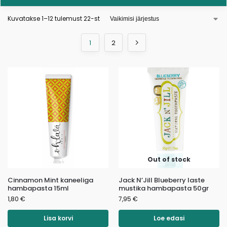
Kuvatakse 1–12 tulemust 22-st
1
2
Out of stock
Cinnamon Mint kaneeliga
Jack N’Jill Blueberry laste
hambapasta 15ml
mustika hambapasta 50gr
1,80
€
7,95
€
Lisa korvi
Loe edasi