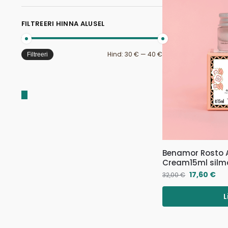
FILTREERI HINNA ALUSEL
Hind:
30 €
—
40 €
Filtreeri
Benamor Rosto A
Cream15ml sil
17,60
€
32,00
€
L