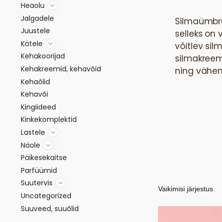
Heaolu
Jalgadele
Silmaümbru
Juustele
selleks on
Kätele
võitlev si
Kehakoorijad
silmakreem
Kehakreemid, kehavõid
ning vähen
Kehaõlid
Kehavõi
Kingiideed
Kinkekomplektid
Lastele
Näole
Päikesekaitse
Parfüümid
Suutervis
Uncategorized
Suuveed, suuõlid