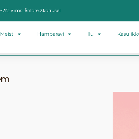
212, Viimsi Äritare.2.korrusel
Meist
Hambaravi
Ilu
Kasulikk
em