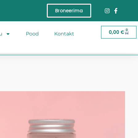
Broneerima
0
0,00
€
u
Pood
Kontakt