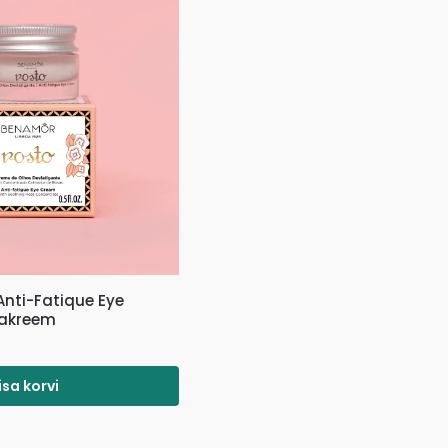
nti-Fatique Eye
makreem
isa korvi