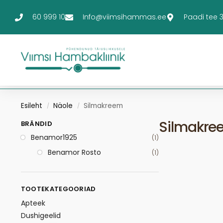
60 999 10
Info@viimsihammas.ee
Paadi tee 3-
Esileht
Näole
Silmakreem
/
/
Silmakre
BRÄNDID
Benamor1925
(1)
Benamor Rosto
(1)
TOOTEKATEGOORIAD
Apteek
Dushigeelid