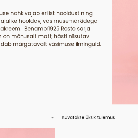
se nahk vajab erilist hooldust ning
 vajalike hooldav, väsimusemärkidega
lmakreem. Benamor1925 Rosto sarja
 on mõnusalt matt, hästi niisutav
dab märgatavalt väsimuse ilminguid.
Kuvatakse üksik tulemus