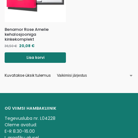
Benamor Rose Amelie
kehalosjooniga
kinkekomplekt
20,08
€
36,50
€
Lisa korvi
Kuvatakse üksik tulemus
OÜ VIIMSI HAMBAKLIINIK
Tegevusluba nr. L04228
Oleme avatud:
E-R 8.30-16.00
L graafiku alusel