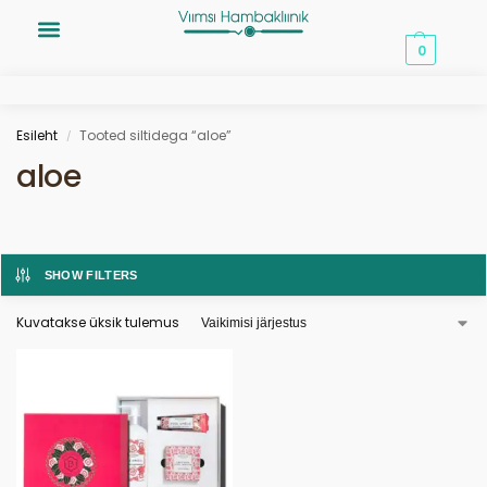
0,00
€
0
Esileht
Tooted siltidega “aloe”
/
aloe
SHOW FILTERS
Kuvatakse üksik tulemus