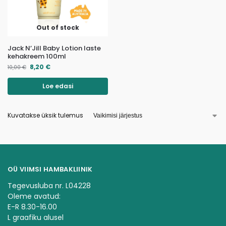
Out of stock
Jack N’Jill Baby Lotion laste
kehakreem 100ml
8,20
€
10,00
€
Loe edasi
Kuvatakse üksik tulemus
OÜ VIIMSI HAMBAKLIINIK
Tegevusluba nr. L04228
Oleme avatud:
E-R 8.30-16.00
L graafiku alusel