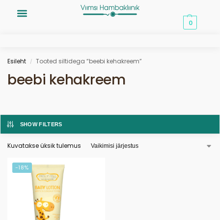
0,00
€
0
Esileht
Tooted siltidega “beebi kehakreem”
/
beebi kehakreem
SHOW FILTERS
Kuvatakse üksik tulemus
-18%