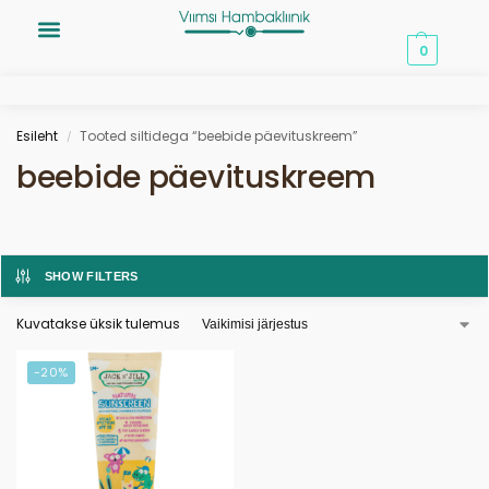
0,00
€
0
Esileht
Tooted siltidega “beebide päevituskreem”
/
beebide päevituskreem
SHOW FILTERS
Kuvatakse üksik tulemus
-20%