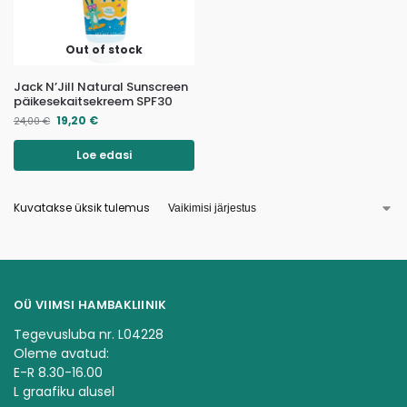
Out of stock
Jack N’Jill Natural Sunscreen
päikesekaitsekreem SPF30
19,20
€
24,00
€
Loe edasi
Kuvatakse üksik tulemus
OÜ VIIMSI HAMBAKLIINIK
Tegevusluba nr. L04228
Oleme avatud:
E-R 8.30-16.00
L graafiku alusel