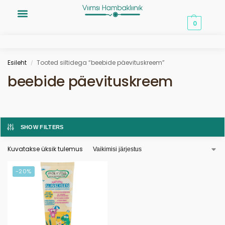
0,00
€
0
Esileht
Tooted siltidega “beebide päevituskreem”
/
beebide päevituskreem
SHOW FILTERS
Kuvatakse üksik tulemus
-20%