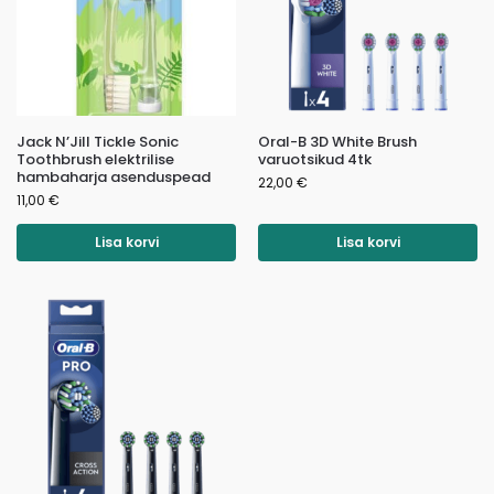
Jack N’Jill Tickle Sonic
Oral-B 3D White Brush
Toothbrush elektrilise
varuotsikud 4tk
hambaharja asenduspead
22,00
€
11,00
€
Lisa korvi
Lisa korvi