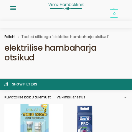
0,00
€
0
Esileht
Tooted siltidega “elektrilise hambaharja otsikud”
/
elektrilise hambaharja
otsikud
SHOW FILTERS
Kuvatakse kõik 3 tulemust