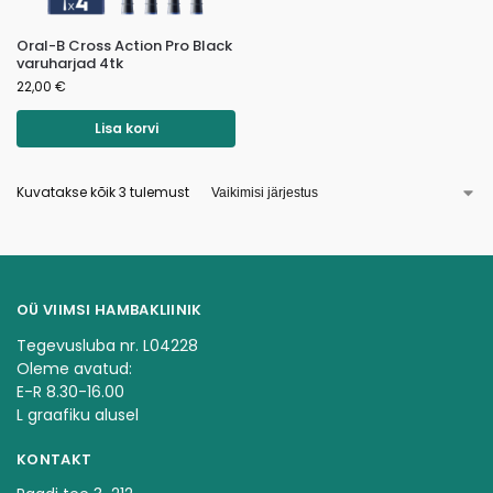
Oral-B Cross Action Pro Black
varuharjad 4tk
22,00
€
Lisa korvi
Kuvatakse kõik 3 tulemust
OÜ VIIMSI HAMBAKLIINIK
Tegevusluba nr. L04228
Oleme avatud:
E-R 8.30-16.00
L graafiku alusel
KONTAKT