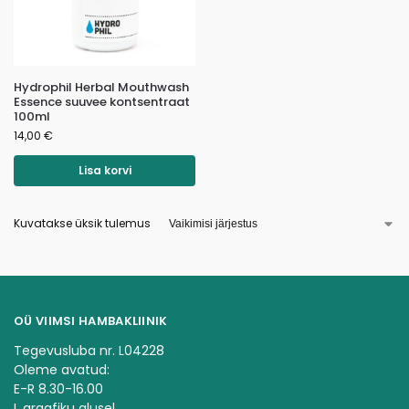
Hydrophil Herbal Mouthwash
Essence suuvee kontsentraat
100ml
14,00
€
Lisa korvi
Kuvatakse üksik tulemus
OÜ VIIMSI HAMBAKLIINIK
Tegevusluba nr. L04228
Oleme avatud:
E-R 8.30-16.00
L graafiku alusel