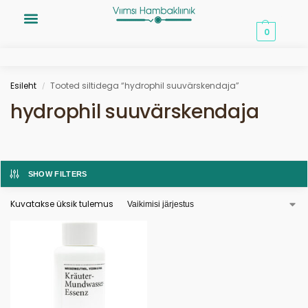
0,00
€
0
Esileht
Tooted siltidega “hydrophil suuvärskendaja”
/
hydrophil suuvärskendaja
SHOW FILTERS
Kuvatakse üksik tulemus