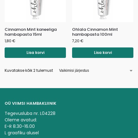
Cinnamon Mint kaneeliga
Ohlala Cinnamon Mint
hambapasta 15ml
hambapasta 100ml
1,80
€
7,20
€
Lisa korvi
Lisa korvi
Kuvatakse kõik 2 tulemust
OÜ VIIMSI HAMBAKLIINIK
Tegevusluba nr. L04228
Oleme avatud:
E-R 8.30-16.00
L graafiku alusel