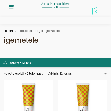
0,00
€
0
Esileht
Tooted siltidega “igemetele”
/
igemetele
SHOW FILTERS
Kuvatakse kõik 2 tulemust