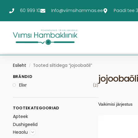
60 999 10
Info@viimsihammas.ee
Paadi tee 3-
Esileht
Tooted siltidega “jojoobaõli”
/
jojoobaõl
BRÄNDID
Elixr
(2)
TOOTEKATEGOORIAD
Apteek
Dushigeelid
Heaolu