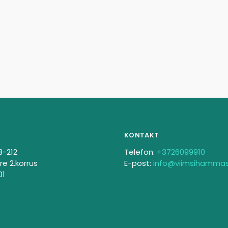
KONTAKT
3-212
Telefon:
+3726099910
re 2.korrus
E-post:
info@viimsihamma
01