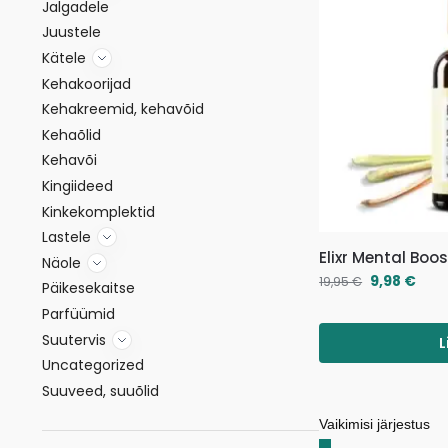
Jalgadele
Juustele
Kätele
Kehakoorijad
Kehakreemid, kehavõid
Kehaõlid
Kehavõi
Kingiideed
Kinkekomplektid
Lastele
Elixr Mental Boo
Näole
9,98
€
19,95
€
Päikesekaitse
Parfüümid
Suutervis
L
Uncategorized
Suuveed, suuõlid