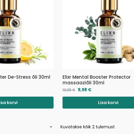
ster De-Stress õli 30ml
Elixr Mental Booster Protector
massaaziõli 30ml
9,98
€
19,95
€
isa korvi
Lisa korvi
Kuvatakse kõik 2 tulemust