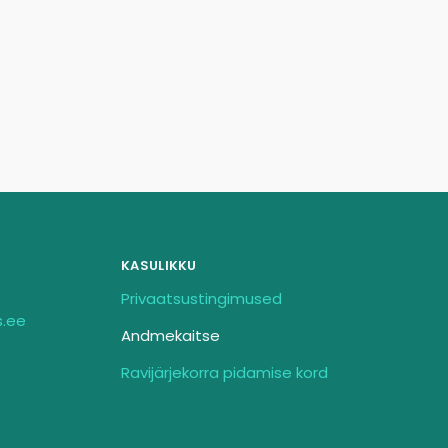
KASULIKKU
Privaatsustingimused
s.ee
Andmekaitse
Ravijärjekorra pidamise kord