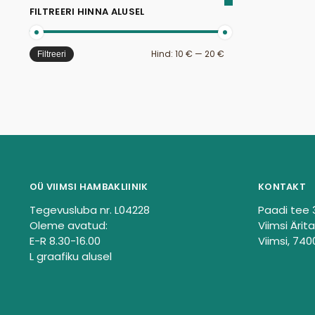
FILTREERI HINNA ALUSEL
Hind:
10 €
—
20 €
Filtreeri
OÜ VIIMSI HAMBAKLIINIK
KONTAKT
Tegevusluba nr. L04228
Paadi tee 
Oleme avatud:
Viimsi Ärita
E-R 8.30-16.00
Viimsi, 740
L graafiku alusel