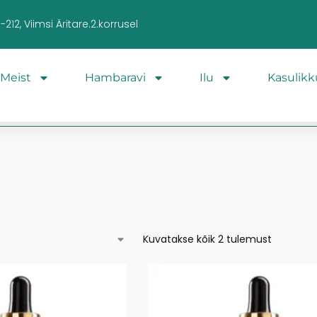
212, Viimsi Äritare.2.korrusel
Meist
Hambaravi
Ilu
Kasulikk
i
Kuvatakse kõik 2 tulemust