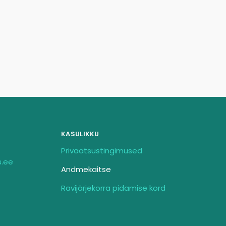
KASULIKKU
Privaatsustingimused
s.ee
Andmekaitse
Ravijärjekorra pidamise kord