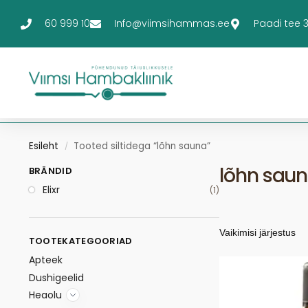
60 999 10
Info@viimsihammas.ee
Paadi tee 3-
Esileht
Tooted siltidega “lõhn sauna”
/
lõhn sau
BRÄNDID
Elixr
(1)
TOOTEKATEGOORIAD
Apteek
Dushigeelid
Heaolu