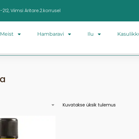
212, Viimsi Äritare.2.korrusel
Meist
Hambaravi
Ilu
Kasulikk
na
Kuvatakse üksik tulemus