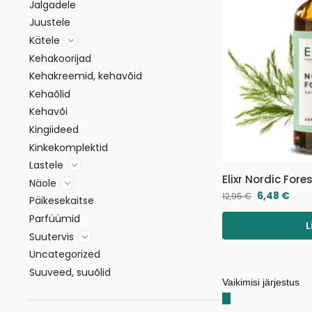
Jalgadele
Juustele
Kätele
Kehakoorijad
Kehakreemid, kehavõid
Kehaõlid
Kehavõi
Kingiideed
Kinkekomplektid
Lastele
Elixr Nordic For
Näole
6,48
€
12,95
€
Päikesekaitse
Parfüümid
L
Suutervis
Uncategorized
Suuveed, suuõlid