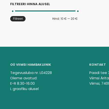
FILTREERI HINNA ALUSEL
Hind:
10 €
—
20 €
Filtreeri
OÜ VIIMSI HAMBAKLIINIK
KONTAKT
Tegevusluba nr. L04228
Paadi tee 
Oleme avatud:
Viimsi Ärita
E-R 8.30-16.00
Viimsi, 740
L graafiku alusel