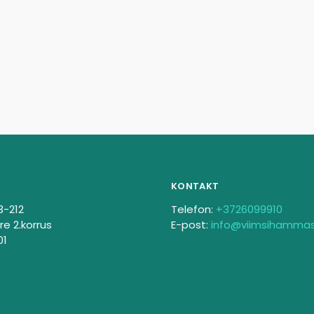
KONTAKT
3-212
Telefon:
+3726099910
re 2.korrus
E-post:
info@viimsihamma
01