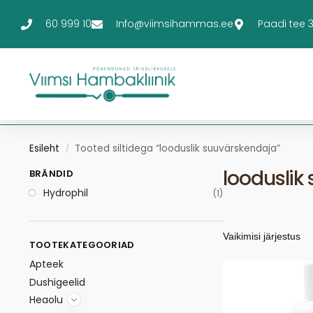
60 999 10
Info@viimsihammas.ee
Paadi tee 3-
Esileht
Tooted siltidega “looduslik suuvärskendaja”
/
looduslik
BRÄNDID
Hydrophil
(1)
TOOTEKATEGOORIAD
Apteek
Dushigeelid
Heaolu