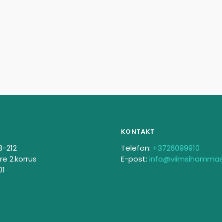
KONTAKT
3-212
Telefon:
+3726099910
re 2.korrus
E-post:
info@viimsihamma
01