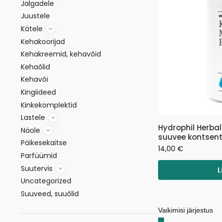
Jalgadele
Juustele
Kätele
Kehakoorijad
Kehakreemid, kehavõid
Kehaõlid
Kehavõi
Kingiideed
Kinkekomplektid
Lastele
Hydrophil Herba
Näole
suuvee kontsent
Päikesekaitse
14,00
€
Parfüümid
Suutervis
L
Uncategorized
Suuveed, suuõlid