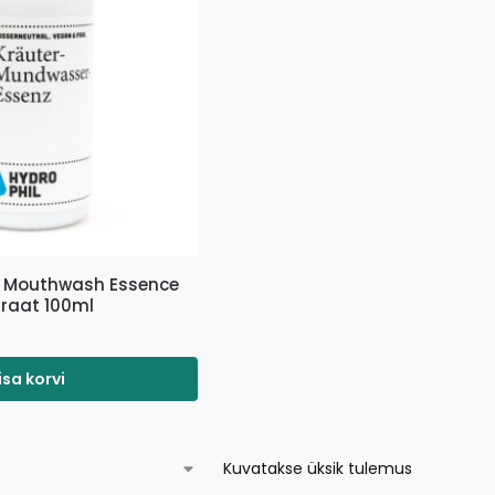
l Mouthwash Essence
raat 100ml
isa korvi
Kuvatakse üksik tulemus