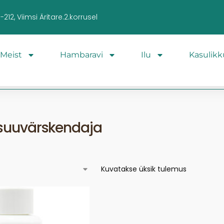
212, Viimsi Äritare.2.korrusel
Meist
Hambaravi
Ilu
Kasulikk
 suuvärskendaja
Kuvatakse üksik tulemus