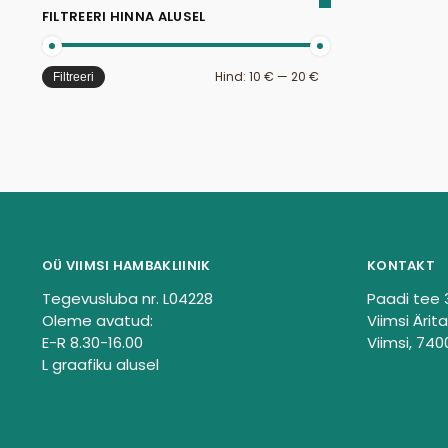
FILTREERI HINNA ALUSEL
Hind:
10 €
—
20 €
Filtreeri
OÜ VIIMSI HAMBAKLIINIK
KONTAKT
Tegevusluba nr. L04228
Paadi tee 
Oleme avatud:
Viimsi Ärita
E-R 8.30-16.00
Viimsi, 740
L graafiku alusel