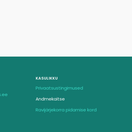
KASULIKKU
Privaatsustingimused
s.ee
Andmekaitse
Ravijärjekorra pidamise kord