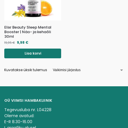
Elixr Beauty Sleep Mental
Booster | Näo- ja kehaõli
30ml
9,98
€
19,95
€
Lisa korvi
Kuvatakse üksik tulemus
OÜ VIIMSI HAMBAKLIINIK
Tegevusluba nr. L04228
Oleme avatud:
E-R 8.30-16.00
L graafiku alusel