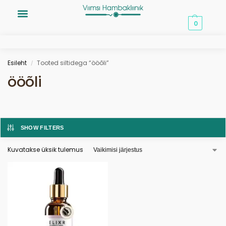
0,00
€
0
Esileht
Tooted siltidega “ööõli”
/
ööõli
SHOW FILTERS
Kuvatakse üksik tulemus