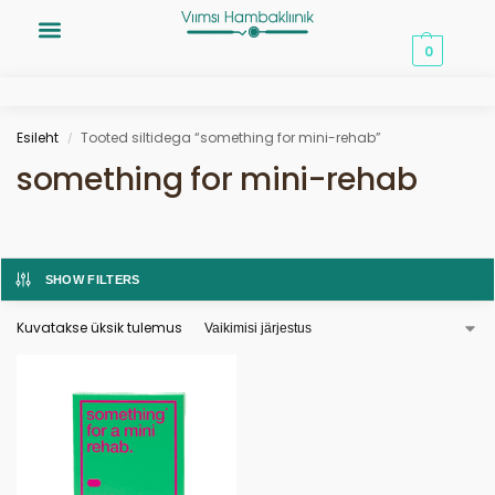
0,00
€
0
Esileht
Tooted siltidega “something for mini-rehab”
/
something for mini-rehab
SHOW FILTERS
Kuvatakse üksik tulemus