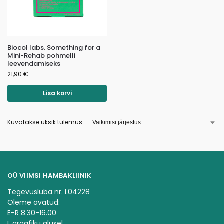
Biocol labs. Something for a
Mini-Rehab pohmelli
leevendamiseks
21,90
€
Lisa korvi
Kuvatakse üksik tulemus
OÜ VIIMSI HAMBAKLIINIK
Tegevusluba nr. L04228
Oleme avatud:
E-R 8.30-16.00
L graafiku alusel