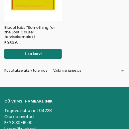
Biocol labs “Something for
the Lost Cause”
tervisekomplekt
59,50
€
Lisa korvi
Kuvatakse üksik tulemus
OÜ VIIMSI HAMBAKLIINIK
Tegevusluba nr. L04228
Oleme avatud:
E-R 8.30-16.00
L graafiku alusel