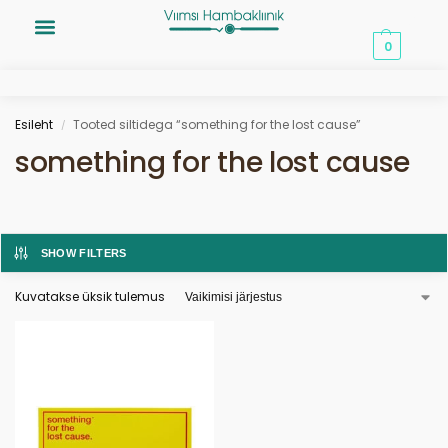
0,00
€
0
Esileht
Tooted siltidega “something for the lost cause”
/
something for the lost cause
SHOW FILTERS
Kuvatakse üksik tulemus