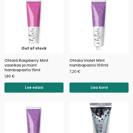
Out of stock
Ohlalá Raspberry Mint
Ohlala Violet Mint
vaarikas ja münt
hambapasta 100ml
hambapasta 15ml
7,20
€
1,80
€
Loe edasi
Lisa korvi