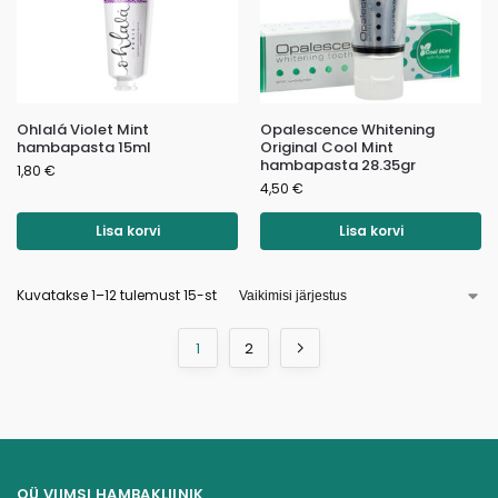
Ohlalá Violet Mint
Opalescence Whitening
hambapasta 15ml
Original Cool Mint
hambapasta 28.35gr
1,80
€
4,50
€
Lisa korvi
Lisa korvi
Kuvatakse 1–12 tulemust 15-st
1
2
OÜ VIIMSI HAMBAKLIINIK