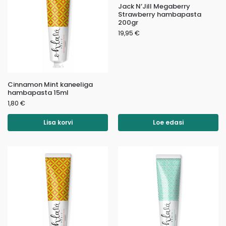
Jack N’Jill Megaberry
Strawberry hambapasta
200gr
19,95
€
Cinnamon Mint kaneeliga
hambapasta 15ml
1,80
€
Lisa korvi
Loe edasi