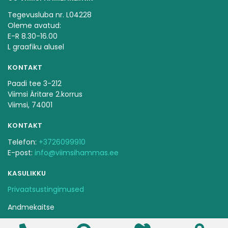
Tegevusluba nr. L04228
Oleme avatud:
E-R 8.30-16.00
L graafiku alusel
KONTAKT
Paadi tee 3-212
Viimsi Äritare 2.korrus
Viimsi, 74001
KONTAKT
Telefon:
+3726099910
E-post:
info@viimsihammas.ee
KASULIKKU
Privaatsustingimused
Andmekaitse
Ravijärjekorra pidamise kord