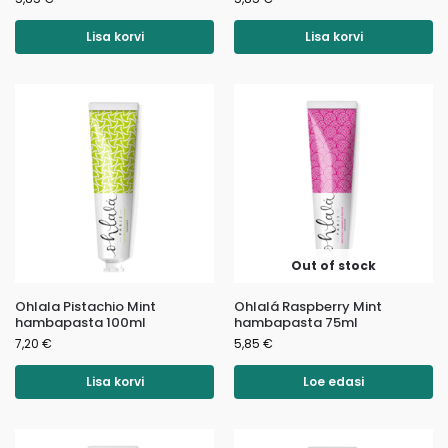
Lisa korvi
Lisa korvi
Out of stock
Ohlala Pistachio Mint
Ohlalá Raspberry Mint
hambapasta 100ml
hambapasta 75ml
7,20
€
5,85
€
Lisa korvi
Loe edasi