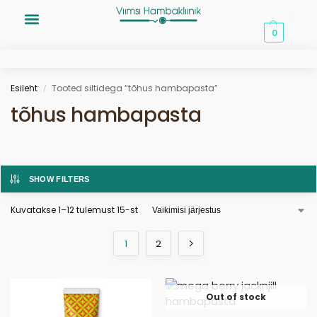
0,00
€
0
Esileht
Tooted siltidega “tõhus hambapasta”
/
tõhus hambapasta
SHOW FILTERS
Kuvatakse 1–12 tulemust 15-st
1
2
Out of stock