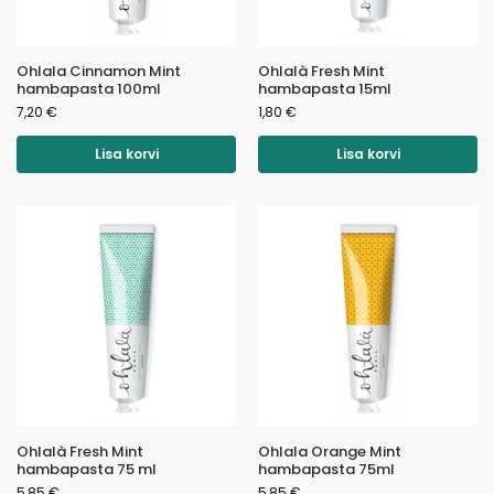
Ohlala Cinnamon Mint
Ohlalà Fresh Mint
hambapasta 100ml
hambapasta 15ml
7,20
€
1,80
€
Lisa korvi
Lisa korvi
Ohlalà Fresh Mint
Ohlala Orange Mint
hambapasta 75 ml
hambapasta 75ml
5,85
€
5,85
€