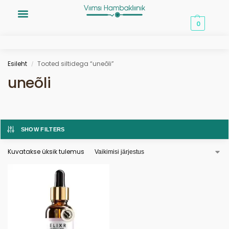
0,00
€
0
Esileht
Tooted siltidega “uneõli”
/
uneõli
SHOW FILTERS
Kuvatakse üksik tulemus