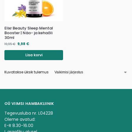
Elixr Beauty Sleep Mental
Booster | Näo- ja kehaõli
30ml
9,98
€
19,95
€
Lisa korvi
Kuvatakse üksik tulemus
OÜ VIIMSI HAMBAKLIINIK
Tegevusluba nr. L04228
Oleme avatud:
E-R 8.30-16.00
L graafiku alusel