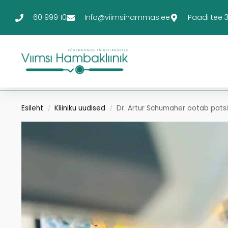
60 999 10
Info@viimsihammas.ee
Paadi tee 3-
Esileht
Kliiniku uudised
Dr. Artur Schumaher ootab pat
/
/