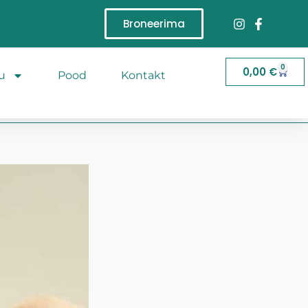
Broneerima
0
0,00
€
u
Pood
Kontakt