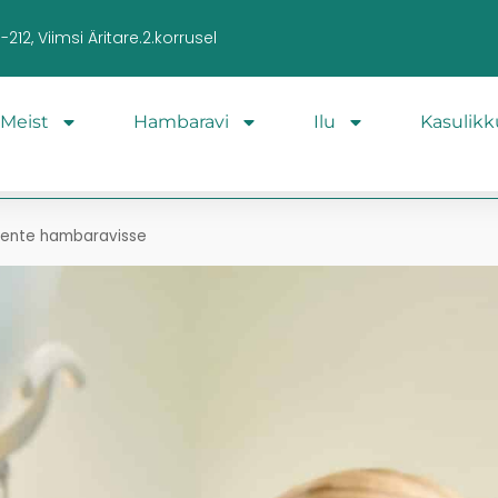
212, Viimsi Äritare.2.korrusel
Meist
Hambaravi
Ilu
Kasulikk
siente hambaravisse