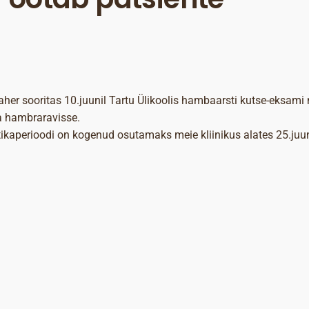
aher sooritas 10.juunil Tartu Ülikoolis hambaarsti kutse-eksami
a hambraravisse.
ikaperioodi on kogenud osutamaks meie kliinikus alates 25.juun