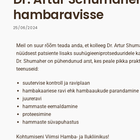
hambaravisse
25/06/2024
Meil on suur rõõm teada anda, et kolleeg Dr. Artur Shum
nüüdsest patsiente lisaks suuhügieeniprotseduuridele k
Dr. Shumaher on pühendunud arst, kes peale pikka prakt
teenuseid:
suutervise kontroll ja raviplaan
hambakaariese ravi ehk hambaaukude parandamine
juureravi
hammaste eemaldamine
proteesimine
hammaste süvapuhastus
Kohtumiseni Viimsi Hamba- ja Ilukliinikus!