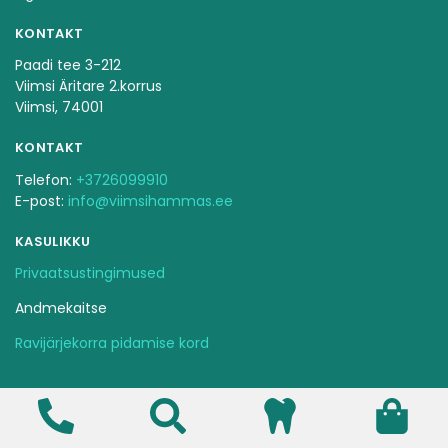
KONTAKT
Paadi tee 3-212
Viimsi Äritare 2.korrus
Viimsi, 74001
KONTAKT
Telefon:
+3726099910
E-post:
info@viimsihammas.ee
KASULIKKU
Privaatsustingimused
Andmekaitse
Ravijärjekorra pidamise kord