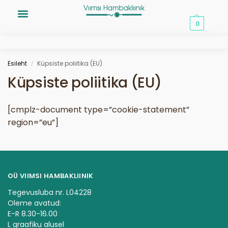
0,00
€
0
Esileht
Küpsiste poliitika (EU)
/
Küpsiste poliitika (EU)
[cmplz-document type=”cookie-statement”
region=”eu”]
OÜ VIIMSI HAMBAKLIINIK
Tegevusluba nr. L04228
Oleme avatud:
E-R 8.30-16.00
L graafiku alusel