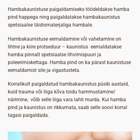
Hambakaunistuse paigaldamiseks töödeldakse hamba
pind happega ning paigaldatakse hambakaunistus
spetsiaalse täidismaterjaliga hambale.
Hambakaunistuse eemaldamine või vahetamine on
lihtne ja kiire protseduur – kaunistus eemaldatakse
hamba pinnalt spetsiaalse lihvimispuuri ja
poleerimiskettaga. Hamba pind on ka pärast kaunistuse
eemaldamist sile ja vigastusteta.
Korralikult paigaldatud hambakaunistus püsib aastaid,
kuid trauma või liiga kõva toidu hammustamine/
närimine, võib selle liiga vara lahti murda. Kui hamba
pind ja kaunistus on rikkumata, saab selle soovi korral
tagasi paigaldada.