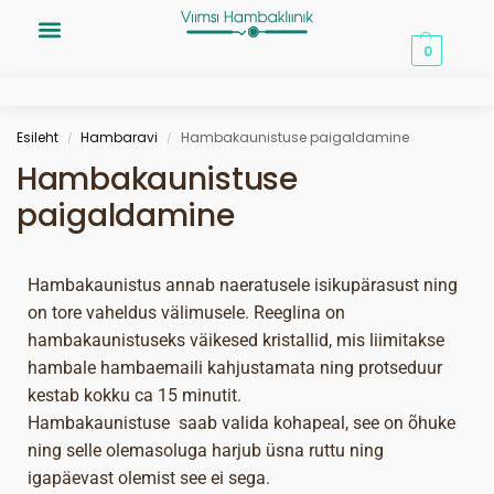
0,00
€
0
Esileht
Hambaravi
Hambakaunistuse paigaldamine
/
/
Hambakaunistuse
paigaldamine
Hambakaunistus annab naeratusele isikupärasust ning
on tore vaheldus välimusele. Reeglina on
hambakaunistuseks väikesed kristallid, mis liimitakse
hambale hambaemaili kahjustamata ning protseduur
kestab kokku ca 15 minutit.
Hambakaunistuse saab valida kohapeal, see on õhuke
ning selle olemasoluga harjub üsna ruttu ning
igapäevast olemist see ei sega.