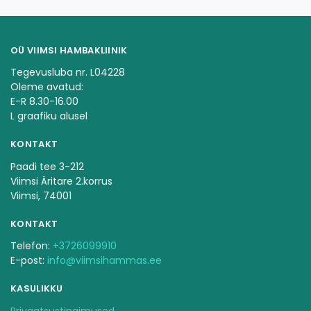
OÜ VIIMSI HAMBAKLIINIK
Tegevusluba nr. L04228
Oleme avatud:
E-R 8.30-16.00
L graafiku alusel
KONTAKT
Paadi tee 3-212
Viimsi Äritare 2.korrus
Viimsi, 74001
KONTAKT
Telefon:
+3726099910
E-post:
info@viimsihammas.ee
KASULIKKU
Privaatsustingimused