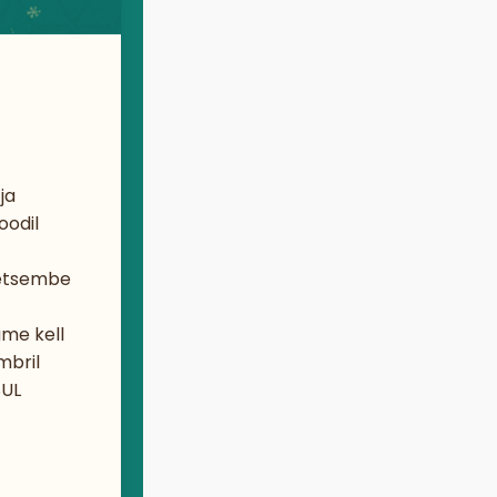
ja
oodil
detsembe
ame kell
mbril
SUL