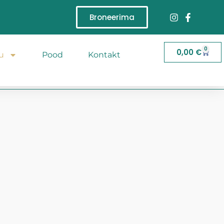
Broneerima
0
0,00
€
u
Pood
Kontakt