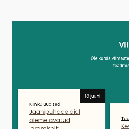
VI
Ole kursis viimast
teadmi
18 juuni
Kliiniku uudised
Jaanipühade ajal
Too
oleme avatud
Ke
järgmiselt: