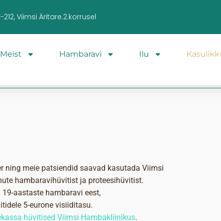
212, Viimsi Äritare.2.korrusel
Meist
Hambaravi
Ilu
Kasulikk
er ning meie patsiendid saavad kasutada Viimsi
ute hambaravihüvitist ja proteesihüvitist.
a 19-aastaste hambaravi eest,
tidele 5-eurone visiiditasu.
ekassa hüvitised Viimsi Hambakliinikus
.