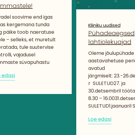
mmastele!
adel soovime end igas
las kergemana tunda
Kliiniku uudised
g päike toob naeratuse
Pühadeaegsed
le – selleks, et muretult
lahtiolekuajad
ratada, tule suutervise
Oleme jõulupühade 
trolli, vajadusel
aastavahetuse peri
mmaste süvapuhastu
avatud
 edasi
järgmiselt: 23.-26.
r SULETUD27. ja
30.detsembril tööt
8.30 – 16.0031.detse
SULETUD1.jaanuaril 
Loe edasi