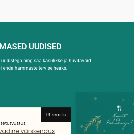
IMASED UUDISED
e uudistega ning saa kasulikke ja huvitavaid
si
enda hammaste tervise heaks.
19 märts
tetutvustus
vadine värskendus