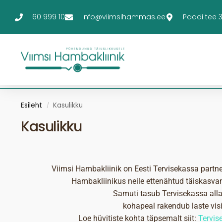
60 999 10
Info@viimsihammas.ee
Paadi tee 3-
Esileht
Kasulikku
/
Kasulikku
Viimsi Hambakliinik on Eesti Tervisekassa partn
Hambakliinikus neile ettenähtud täiskasvan
Samuti tasub Tervisekassa all
kohapeal rakendub laste visii
Loe hüvitiste kohta täpsemalt siit:
Tervis