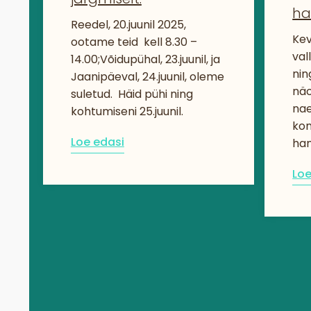
ha
Reedel, 20.juunil 2025,
Kev
ootame teid kell 8.30 –
val
14.00;Võidupühal, 23.juunil, ja
nin
Jaanipäeval, 24.juunil, oleme
näo
suletud. Häid pühi ning
nae
kohtumiseni 25.juunil.
kon
Loe edasi
ha
Loe