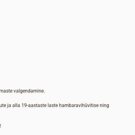
mmaste valgendamine.
te ja alla 19-aastaste laste hambaravihüvitise ning
!