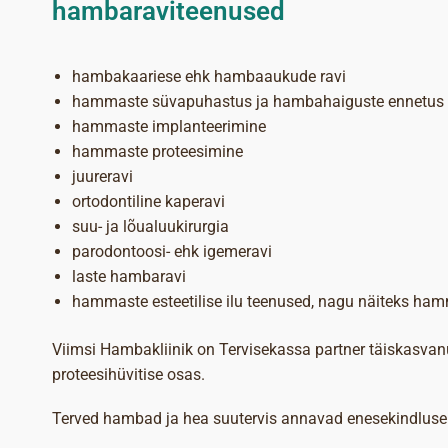
hambaraviteenused
hambakaariese ehk hambaaukude ravi
hammaste süvapuhastus ja hambahaiguste ennetus
hammaste implanteerimine
hammaste proteesimine
juureravi
ortodontiline kaperavi
suu- ja lõualuukirurgia
parodontoosi- ehk igemeravi
laste hambaravi
hammaste esteetilise ilu teenused, nagu näiteks ha
Viimsi Hambakliinik on Tervisekassa partner täiskasvanu
proteesihüvitise osas.
Terved hambad ja hea suutervis annavad enesekindluse