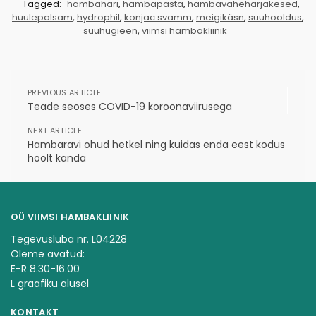
Tagged:
hambahari
,
hambapasta
,
hambavaheharjakesed
,
huulepalsam
,
hydrophil
,
konjac svamm
,
meigikäsn
,
suuhooldus
,
suuhügieen
,
viimsi hambakliinik
PREVIOUS ARTICLE
Teade seoses COVID-19 koroonaviirusega
NEXT ARTICLE
Hambaravi ohud hetkel ning kuidas enda eest kodus
hoolt kanda
OÜ VIIMSI HAMBAKLIINIK
Tegevusluba nr. L04228
Oleme avatud:
E-R 8.30-16.00
L graafiku alusel
KONTAKT