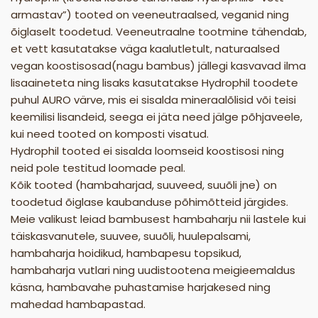
armastav”) tooted on veeneutraalsed, veganid ning
õiglaselt toodetud. Veeneutraalne tootmine tähendab,
et vett kasutatakse väga kaalutletult, naturaalsed
vegan koostisosad(nagu bambus) jällegi kasvavad ilma
lisaaineteta ning lisaks kasutatakse Hydrophil toodete
puhul AURO värve, mis ei sisalda mineraalõlisid või teisi
keemilisi lisandeid, seega ei jäta need jälge põhjaveele,
kui need tooted on komposti visatud.
Hydrophil tooted ei sisalda loomseid koostisosi ning
neid pole testitud loomade peal.
Kõik tooted (hambaharjad, suuveed, suuõli jne) on
toodetud õiglase kaubanduse põhimõtteid järgides.
Meie valikust leiad bambusest hambaharju nii lastele kui
täiskasvanutele, suuvee, suuõli, huulepalsami,
hambaharja hoidikud, hambapesu topsikud,
hambaharja vutlari ning uudistootena meigieemaldus
käsna, hambavahe puhastamise harjakesed ning
mahedad hambapastad.