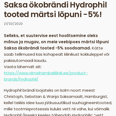
Saksa ökobrändi Hydrophil
tooted märtsi lõpuni -5%!
21/03/2020
Selleks, et suutervise eest hoolitsemine oleks
mõnus ja mugav, on meie veebipoes märtsi lõpuni
Saksa ökobrändi tooted -5% soodsamad.
Kätte
saab tellimused kas kohapealt kliinikust kokkuleppel või
pakiautomaadi kaudu.
Vaata lähemalt siit:
https://www.viimsihambakliinik.ee/product-
brands/hydrophil/
Hydrophil brändi loojateks on kolm noort meest
Christoph, Sebstian & Wanja Saksamaalt, Hamburgist,
kellel tekkis idee luua jätkusuutlikud suuhügineenitooted,
mille tootmisprotsessis kuluks vett nii vähe, kui võimalik.
Hydrophil (kreeka keeles tähendab Hydrophilic “vett