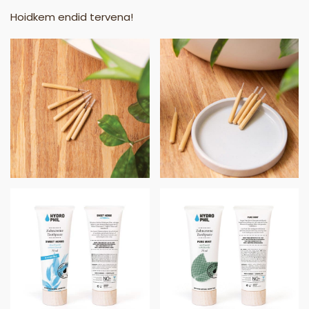
Hoidkem endid tervena!