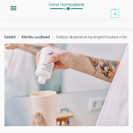
0,00
€
0
Esileht
Kliiniku uudised
Saksa ökobrändi Hydrophil tooted märtsi lõpuni -5%!
/
/