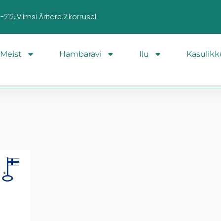
212, Viimsi Äritare.2.korrusel
Meist
Hambaravi
Ilu
Kasulikk