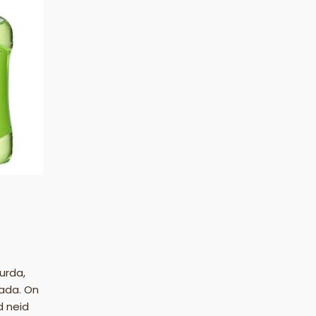
urda,
ada. On
d neid