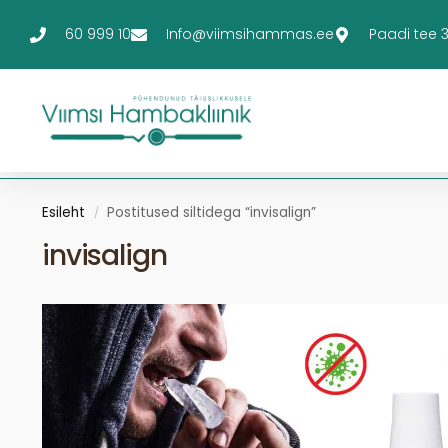
60 999 10
Info@viimsihammas.ee
Paadi tee 3-
Esileht
Postitused siltidega “invisalign”
/
invisalign