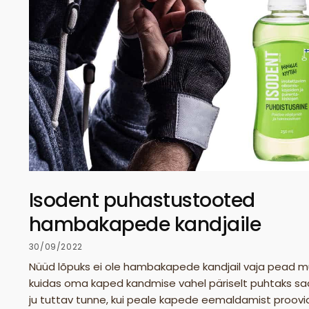
Isodent puhastustooted
hambakapede kandjaile
30/09/2022
Nüüd lõpuks ei ole hambakapede kandjail vaja pead m
kuidas oma kaped kandmise vahel päriselt puhtaks sa
ju tuttav tunne, kui peale kapede eemaldamist proovi