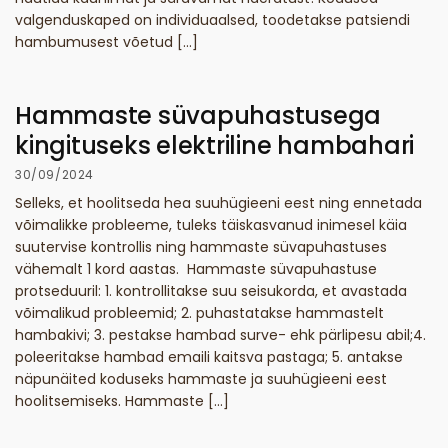
valgenduskaped on individuaalsed, toodetakse patsiendi
hambumusest võetud […]
Hammaste süvapuhastusega
kingituseks elektriline hambahari
30/09/2024
Selleks, et hoolitseda hea suuhügieeni eest ning ennetada
võimalikke probleeme, tuleks täiskasvanud inimesel käia
suutervise kontrollis ning hammaste süvapuhastuses
vähemalt 1 kord aastas. Hammaste süvapuhastuse
protseduuril: 1. kontrollitakse suu seisukorda, et avastada
võimalikud probleemid; 2. puhastatakse hammastelt
hambakivi; 3. pestakse hambad surve- ehk pärlipesu abil;4.
poleeritakse hambad emaili kaitsva pastaga; 5. antakse
näpunäited koduseks hammaste ja suuhügieeni eest
hoolitsemiseks. Hammaste […]