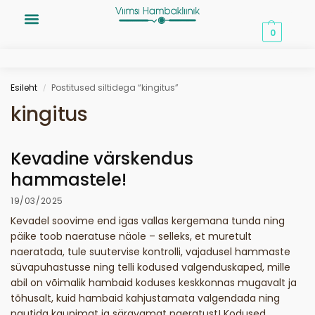
0,00
€
0
Esileht
Postitused siltidega “kingitus”
/
kingitus
Kevadine värskendus
hammastele!
19/03/2025
Kevadel soovime end igas vallas kergemana tunda ning
päike toob naeratuse näole – selleks, et muretult
naeratada, tule suutervise kontrolli, vajadusel hammaste
süvapuhastusse ning telli kodused valgenduskaped, mille
abil on võimalik hambaid koduses keskkonnas mugavalt ja
tõhusalt, kuid hambaid kahjustamata valgendada ning
nautida kaunimat ja säravamat naeratust! Kodused