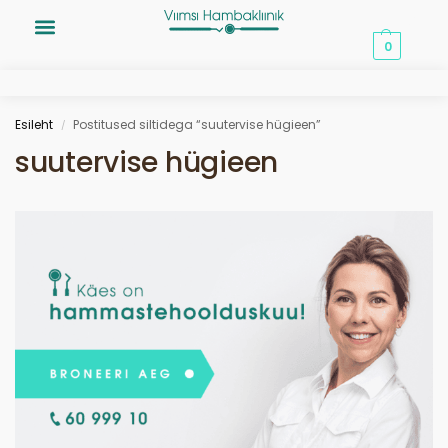
0,00
€
0
Esileht
Postitused siltidega “suutervise hügieen”
/
suutervise hügieen