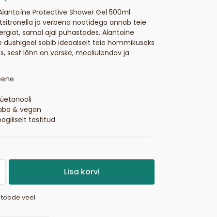
lantoíne Protective Shower Gel 500ml
tsitronella ja verbena nootidega annab teie
rgiat, samal ajal puhastades. Alantoine
ne dushigeel sobib ideaalselt teie hommikuseks
iks, sest lõhn on värske, meeliülendav ja
eene
üetanooli
aba & vegan
giliselt testitud
Lisa korvi
i toode veel