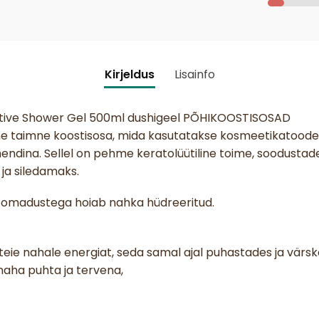
Kirjeldus
Lisainfo
tive Shower Gel 500ml dushigeel PÕHIKOOSTISOSAD
line taimne koostisosa, mida kasutatakse kosmeetikatoode
ndina. Sellel on pehme keratolüütiline toime, soodustade
a siledamaks.
e omadustega hoiab nahka hüdreeritud.
teie nahale energiat, seda samal ajal puhastades ja vär
naha puhta ja tervena,