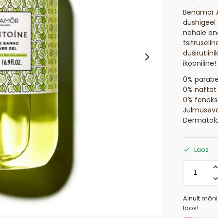
Benamor A
dushigeel 
nahale ene
tsitruseli
duširutiin
ikooniline!
0% parab
0% naftat
0% fenoks
Julmusev
Dermatoloo
Laos
Ainult mõn
laos!