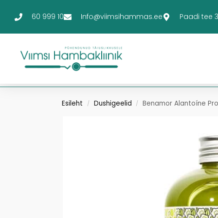
60 999 10
Info@viimsihammas.ee
Paadi tee 3-
Esileht
Dushigeelid
Benamor Alantoíne Pro
/
/