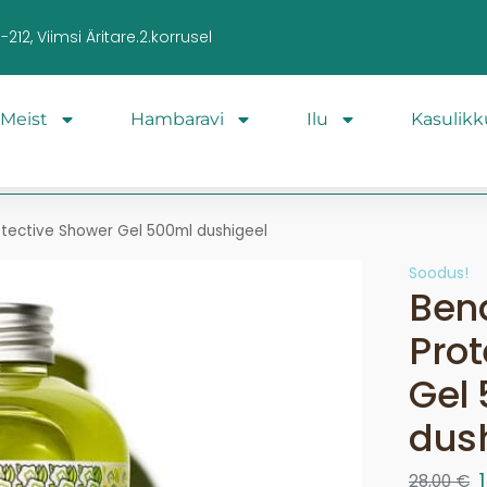
212, Viimsi Äritare.2.korrusel
Meist
Hambaravi
Ilu
Kasulikk
tective Shower Gel 500ml dushigeel
Soodus!
Ben
Prot
Gel
dus
28,00
€