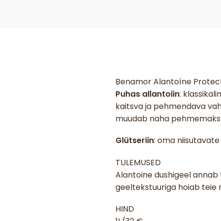
Benamor Alantoíne Protec
Puhas allantoiin
: klassika
kaitsva ja pehmendava vahe
muudab naha pehmemaks j
Glütseriin
: oma niisutavat
TULEMUSED
Alantoine dushigeel annab 
geeltekstuuriga hoiab teie 
HIND