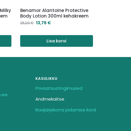
Milky
Benamor Alantoine Protective
eem
Body Lotion 300ml kehakreem
13,75
€
25,00
€
Lisa korvi
KASULIKKU
Privaatsustingimused
s.ee
Andmekaitse
Ravijärjekorra pidamise kord