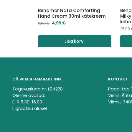
Benamor Nata Comforting
Bena
Hand Cream 30ml kätekreem
Milk
keha
4,95
€
9,00
€
25,00
Lisa korvi
OÜ VIIMSI HAMBAKLIINIK
KONTAKT
Tegevusluba nr. L04228
Paadi tee 
Oleme avatud:
Viimsi Ärita
E-R 8.30-16.00
Viimsi, 740
L graafiku alusel