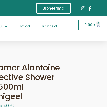
Broneerima
0
0,00
€
u
Pood
Kontakt
amor Alantoíne
ective Shower
 500ml
higeel
15,40
€