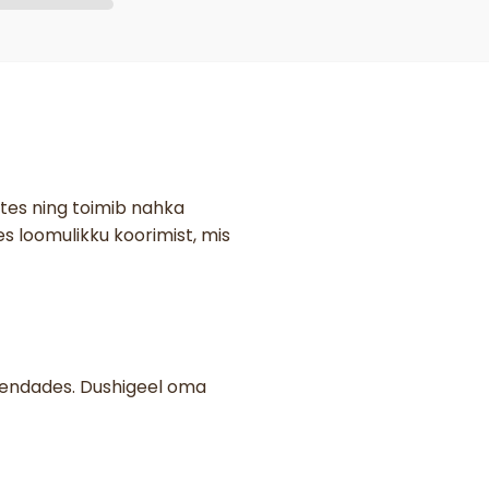
tes ning toimib nahka
s loomulikku koorimist, mis
skendades. Dushigeel oma