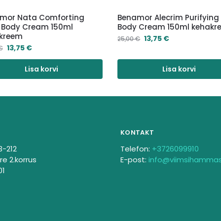
mor Nata Comforting
Benamor Alecrim Purifying 
y Body Cream 150ml
Body Cream 150ml kehakr
kreem
13,75
€
25,00
€
13,75
€
€
Lisa korvi
Lisa korvi
KONTAKT
3-212
Telefon:
+3726099910
re 2.korrus
E-post:
info@viimsihamma
01