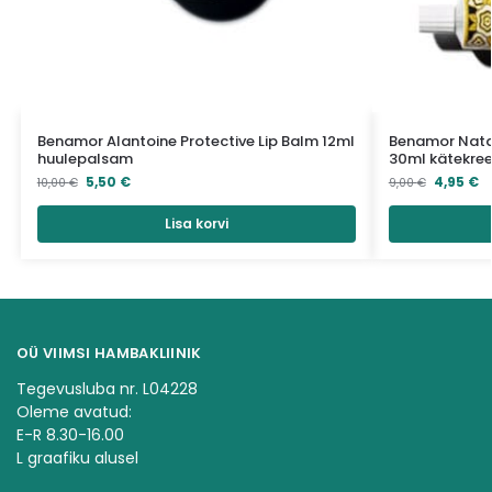
Benamor Alantoine Protective Lip Balm 12ml
Benamor Nata
huulepalsam
30ml kätekre
5,50
€
4,95
€
10,00
€
9,00
€
Lisa korvi
OÜ VIIMSI HAMBAKLIINIK
Tegevusluba nr. L04228
Oleme avatud:
E-R 8.30-16.00
L graafiku alusel