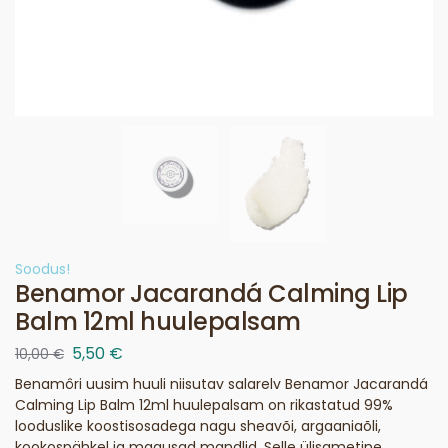
Soodus!
Benamor Jacarandá Calming Lip
Balm 12ml huulepalsam
5,50
€
10,00
€
Benamôri uusim huuli niisutav salarelv Benamor Jacarandá
Calming Lip Balm 12ml huulepalsam on rikastatud 99%
looduslike koostisosadega nagu sheavõi, argaaniaõli,
kookospähkel ja magusad mandlid. Selle ülisametine