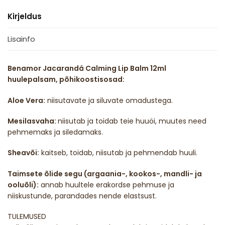
Kirjeldus
Lisainfo
Benamor Jacarandá Calming Lip Balm 12ml
huulepalsam, põhikoostisosad:
Aloe Vera:
niisutavate ja siluvate omadustega.
Mesilasvaha:
niisutab ja toidab teie huuöi, muutes need
pehmemaks ja siledamaks.
Sheavõi:
kaitseb, toidab, niisutab ja pehmendab huuli.
Taimsete õlide segu (argaania-, kookos-, mandli- ja
ooluõli):
annab huultele erakordse pehmuse ja
niiskustunde, parandades nende elastsust.
TULEMUSED