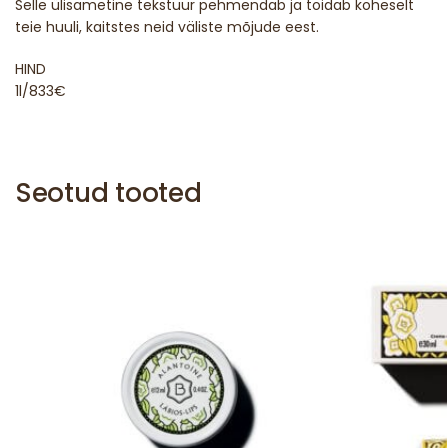
Selle ülisametine tekstuur pehmendab ja toidab koheselt
teie huuli, kaitstes neid väliste mõjude eest.
HIND
1l/833€
Seotud tooted