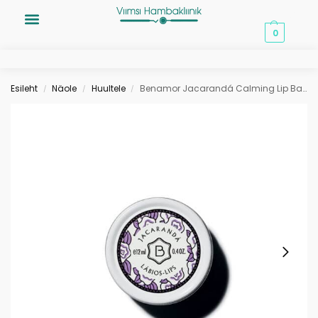
0,00
€
0
Esileht
Näole
Huultele
Benamor Jacarandá Calming Lip Balm 12ml huulepalsam
/
/
/