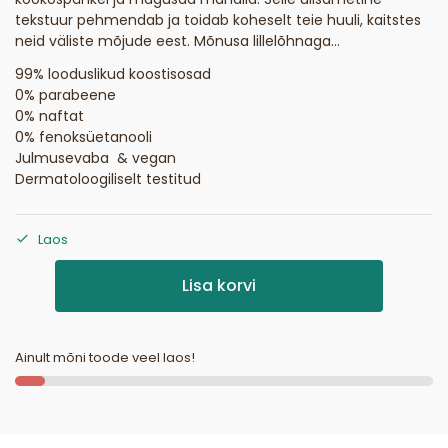
tekstuur pehmendab ja toidab koheselt teie huuli, kaitstes
neid väliste mõjude eest. Mõnusa lillelõhnaga…
99% looduslikud koostisosad
0% parabeene
0% naftat
0% fenoksüetanooli
Julmusevaba & vegan
Dermatoloogiliselt testitud
Laos
Lisa korvi
Ainult mõni toode veel laos!