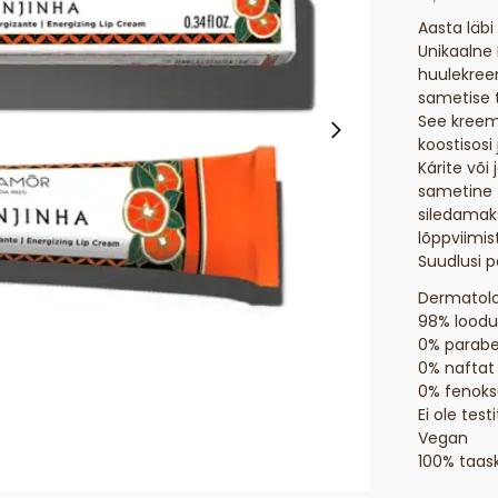
Aasta läb
Unikaalne
huulekree
sametise t
See kreemi
koostisosi 
Kárite või
sametine t
siledamaks
lõppviimis
Suudlusi p
Dermatoloo
98% loodus
0% parab
0% naftat
0% fenoks
Ei ole tes
Vegan
100% taas