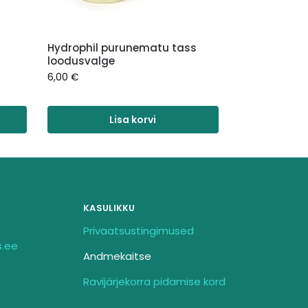
Hydrophil purunematu tass
loodusvalge
6,00
€
Lisa korvi
KASULIKKU
Privaatsustingimused
s.ee
Andmekaitse
Ravijärjekorra pidamise kord