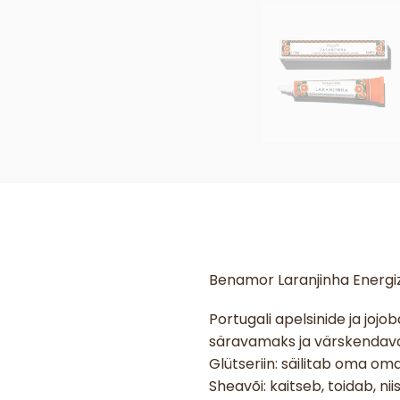
Benamor Laranjinha Energi
Portugali apelsinide ja joj
säravamaks ja värskendav
Glütseriin: säilitab oma oma
Sheavõi: kaitseb, toidab, n