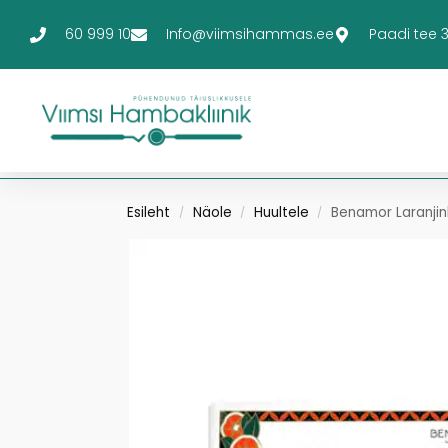
60 999 10
Info@viimsihammas.ee
Paadi tee 3-
Esileht
Näole
Huultele
Benamor Laranjin
/
/
/