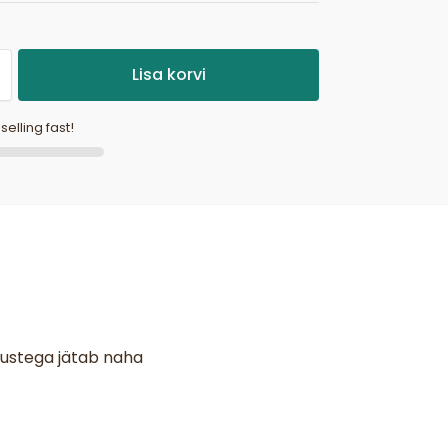
Lisa korvi
 selling fast!
adustega jätab naha