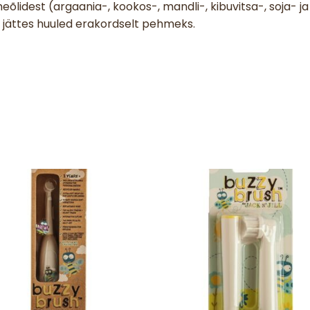
eõlidest (argaania-, kookos-, mandli-, kibuvitsa-, soja-
ättes huuled erakordselt pehmeks.