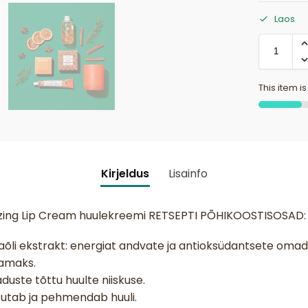
Laos
This item is
Kirjeldus
Lisainfo
zing Lip Cream huulekreemi RETSEPTI PÕHIKOOSTISOSAD:
obaõli ekstrakt: energiat andvate ja antioksüdantsete om
amaks.
duste tõttu huulte niiskuse.
iisutab ja pehmendab huuli.