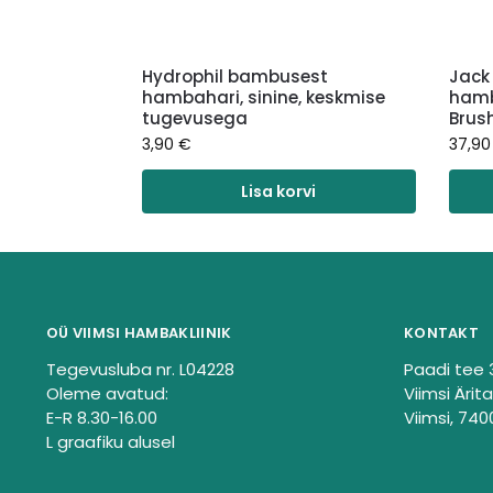
Hydrophil bambusest
Jack 
hambahari, sinine, keskmise
hamb
tugevusega
Brus
3,90
€
37,9
Lisa korvi
OÜ VIIMSI HAMBAKLIINIK
KONTAKT
Tegevusluba nr. L04228
Paadi tee 
Oleme avatud:
Viimsi Ärita
E-R 8.30-16.00
Viimsi, 740
L graafiku alusel