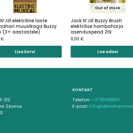
Out of stock
N’Jill elektriline laste
Jack N’Jill Buzzy Brush
ahari muusikaga Buzzy
elektrilise hambaharja
h (3+ aastastele)
asenduspead 2tk
0
€
11,00
€
Lisa korvi
Loe edasi
KONTAKT
3-212
Telefon:
+3726099910
re 2.korrus
E-post:
info@viimsihamma
01