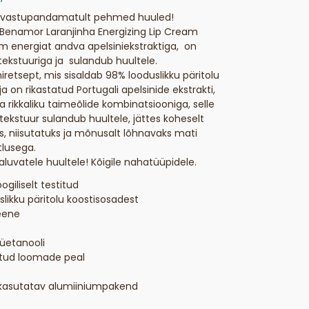
i vastupandamatult pehmed huuled!
 Benamor Laranjinha Energizing Lip Cream
m energiat andva apelsiniekstraktiga, on
ekstuuriga ja sulandub huultele.
retsept, mis sisaldab 98% looduslikku päritolu
ja on rikastatud Portugali apelsinide ekstrakti,
 ja rikkaliku taimeõlide kombinatsiooniga, selle
ekstuur sulandub huultele, jättes koheselt
, niisutatuks ja mõnusalt lõhnavaks mati
tlusega.
aluvatele huultele! Kõigile nahatüüpidele.
giliselt testitud
likku päritolu koostisosadest
eene
üetanooli
titud loomade peal
kasutatav alumiiniumpakend