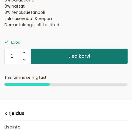
0% naftat
0% fenoksüetanooli
Julmusevaba & vegan
Dermatoloogiliselt testitud
Laos
Lisa korvi
This item is selling fast!
Kirjeldus
Lisainfo