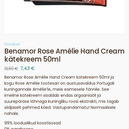
Soodus!
Benamor Rose Amélie Hand Cream
kätekreem 50ml
7,43
€
13,50
€
Benamor Rose Amélie Hand Cream kätekreem 50ml ja
kogu Rose Amélie tootesari on austusavaldus Portugali
kuningannale Amélie’le, meie esimesele fännile. See
imeline kätekreem sisaldab endas argaaniaõli ja
suurepärase lõhnaga kuningliku roosi ekstrakti, mis tagab
siidjaselt pehmed käed. Vastupandamatu! Normaalsele
nahale.
99% looduslikud koostisosad
0% parabeene