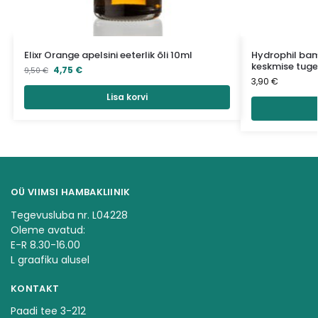
Elixr Orange apelsini eeterlik õli 10ml
Hydrophil bam
keskmise tug
4,75
€
9,50
€
3,90
€
Lisa korvi
OÜ VIIMSI HAMBAKLIINIK
Tegevusluba nr. L04228
Oleme avatud:
E-R 8.30-16.00
L graafiku alusel
KONTAKT
Paadi tee 3-212