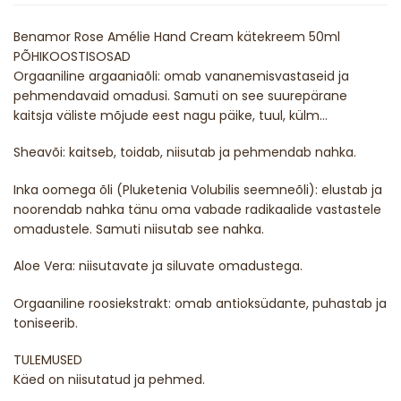
Benamor Rose Amélie Hand Cream kätekreem 50ml
PÕHIKOOSTISOSAD
Orgaaniline argaaniaõli: omab vananemisvastaseid ja
pehmendavaid omadusi. Samuti on see suurepärane
kaitsja väliste mõjude eest nagu päike, tuul, külm…
Sheavõi: kaitseb, toidab, niisutab ja pehmendab nahka.
Inka oomega õli (Pluketenia Volubilis seemneõli): elustab ja
noorendab nahka tänu oma vabade radikaalide vastastele
omadustele. Samuti niisutab see nahka.
Aloe Vera: niisutavate ja siluvate omadustega.
Orgaaniline roosiekstrakt: omab antioksüdante, puhastab ja
toniseerib.
TULEMUSED
Käed on niisutatud ja pehmed.