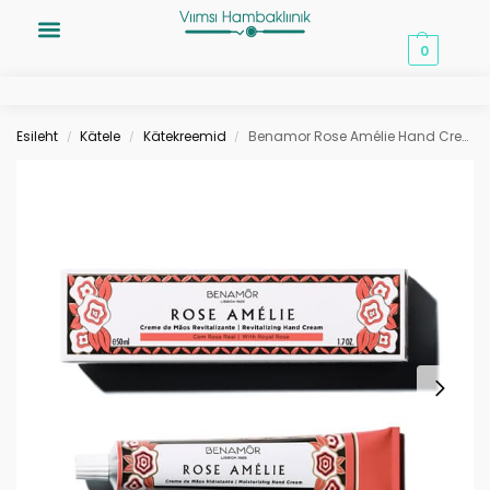
0,00
€
0
Esileht
Kätele
Kätekreemid
Benamor Rose Amélie Hand Cream kätekreem 50ml
/
/
/