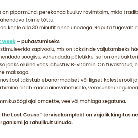
s on piparmündi perekonda kuuluv ravimtaim, mida tradits
 vähendava toime tõttu.
da keele alla 30 minutit enne uneaega. Raputa tugevalt 
x week
– puhastumiseks
timuleerida sapivoolu, mis on toksiinide väljutamiseks häd
hendada söögiisu, vähendada põletikke, sel on antibakte
se jaoks oluline vees lahustuv B-vitamiin. On tuvastatud, e
eme maksaga.
inositool takistab ebanormaalset või liigset kolesterooli ja
arbimine aitab kaasa ainevahetusele, veresuhkru reguleeri
ommikusöögi ajal omaette, vee või mahlaga segatuna.
the Lost Cause” tervisekomplekt on vajalik kingitus ne
anismi ja rahulikult uinuda.