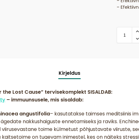
– Efektiiv
– Efektiiv
Kirjeldus
r the Lost Cause” tervisekomplekt SISALDAB:
ty
– immuunsusele, mis sisaldab:
inacea angustifolia
– kasutatakse taimses meditsiinis i
 ägedate nakkushaiguste ennetamiseks ja raviks. Enchine
iirusevastane toime külmetust põhjustavate viiruste, sea
ea kaitsetoime on tugevam inimestel, kes on näiteks stres