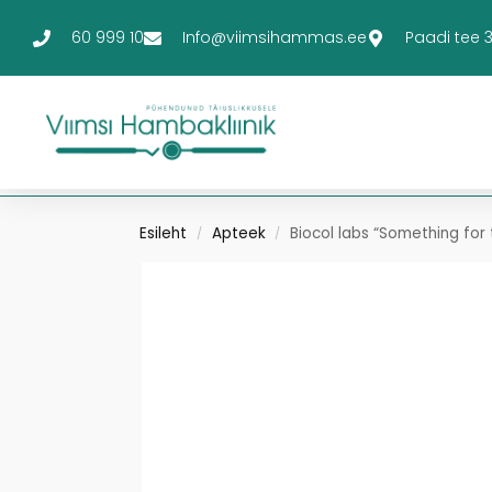
60 999 10
Info@viimsihammas.ee
Paadi tee 3-
Esileht
Apteek
Biocol labs “Something for
/
/