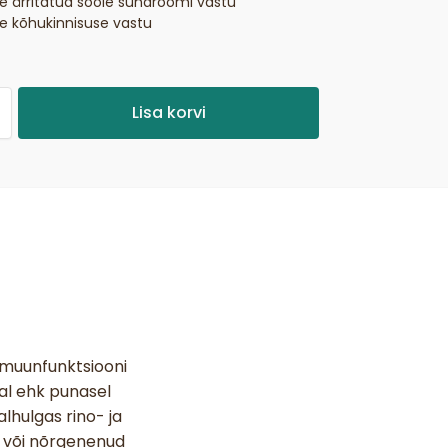
ne ärritatud soole sündroomi vastu
ne kõhukinnisuse vastu
Lisa korvi
mmuunfunktsiooni
al ehk punasel
lhulgas rino- ja
si või nõrgenenud