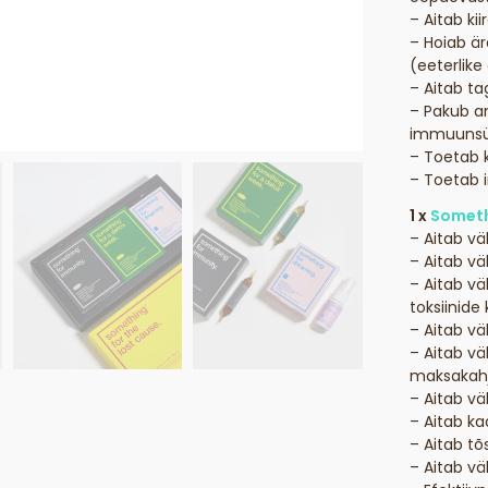
– Aitab ki
– Hoiab ä
(eeterlike
– Aitab t
– Pakub an
immuunsü
– Toetab k
– Toetab 
1 x
Someth
– Aitab v
– Aitab vä
– Aitab v
toksiinid
– Aitab v
– Aitab v
maksakahj
– Aitab v
– Aitab k
– Aitab tõ
– Aitab vä