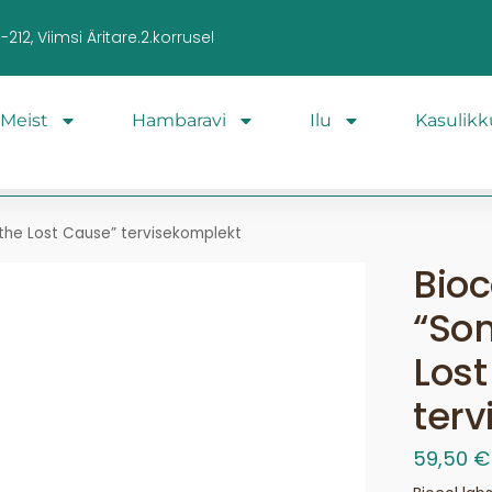
212, Viimsi Äritare.2.korrusel
Meist
Hambaravi
Ilu
Kasulikk
 the Lost Cause” tervisekomplekt
Bioc
“Som
Lost
terv
59,50
€