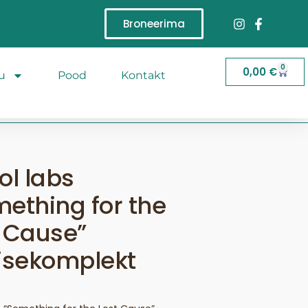
Broneerima
0
0,00
€
u
Pood
Kontakt
ol labs
ething for the
 Cause”
isekomplekt