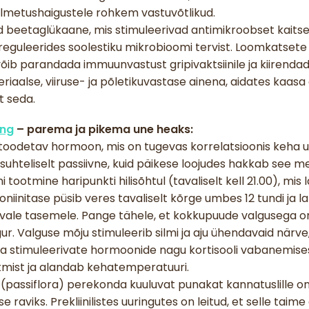
lmetushaigustele rohkem vastuvõtlikud.
d beetaglükaane, mis stimuleerivad antimikroobset kaitse
reguleerides soolestiku mikrobioomi tervist. Loomkatsete
ib parandada immuunvastust gripivaktsiinile ja kiirendada
riaalse, viiruse- ja põletikuvastase ainena, aidates kaas
t seda.
ing
– parema ja pikema une heaks:
oodetav hormoon, mis on tugevas korrelatsioonis keha une
suhteliselt passiivne, kuid päikese loojudes hakkab see m
 tootmine haripunkti hilisõhtul (tavaliselt kell 21.00), mi
niinitase püsib veres tavaliselt kõrge umbes 12 tundi ja
vale tasemele. Pange tähele, et kokkupuude valgusega on
ur. Valguse mõju stimuleerib silmi ja aju ühendavaid när
a stimuleerivate hormoonide nagu kortisooli vabanemise
otmist ja alandab kehatemperatuuri.
e (passiflora) perekonda kuuluvat punakat kannatuslille 
 raviks. Prekliinilistes uuringutes on leitud, et selle taim