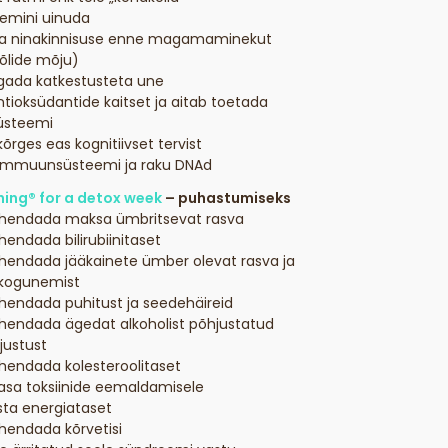
iremini uinuda
ra ninakinnisuse enne magamaminekut
 õlide mõju)
agada katkestusteta une
tioksüdantide kaitset ja aitab toetada
steemi
õrges eas kognitiivset tervist
immuunsüsteemi ja raku DNAd
ing® for a detox week
– puhastumiseks
ähendada maksa ümbritsevat rasva
hendada bilirubiinitaset
ähendada jääkainete ümber olevat rasva ja
e kogunemist
ähendada puhitust ja seedehäireid
ähendada ägedat alkoholist põhjustatud
ustust
ähendada kolesteroolitaset
aasa toksiinide eemaldamisele
sta energiataset
hendada kõrvetisi