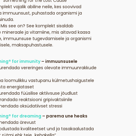
s “Something for the Lost Cause”
plekt vajalik abiline neile, kes soovivad
 immuunsust, puhastada organismi ja
 uinuda.
 Mis see on? See komplekt sisaldab
e mineraale ja vitamiine, mis aitavad kaasa
e, immuunsuse tugevdamisele ja organismi
sele, maksapuhastusele.
:
ing® for immunity
– immuunsusele
uurendada vereringes olevate immuunrakkude
uua loomulikku vastupanu külmetushaigustele
sta energiataset
urendada füüsilise aktiivsuse jõudlust
randada reaktsiooni gripivaktsiinile
hendada oksüdatiivset stressi
ing® for dreaming
– parema une heaks
ähendada ärevust
odustada kvaliteetset und ja tasakaalustada
rütmi ehk teie „kehakella“