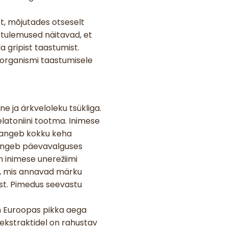
t, mõjutades otseselt
 tulemused näitavad, et
 gripist taastumist.
a organismi taastumisele
 ja ärkveloleku tsükliga.
elatoniini tootma. Inimese
s langeb kokku keha
 langeb päevavalguses
 inimese unerežiimi
ve, mis annavad märku
st. Pimedus seevastu
on Euroopas pikka aega
e ekstraktidel on rahustav