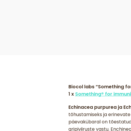
Biocol labs “Something fo
1 x
Something® for immuni
Echinacea purpurea ja Ech
tõhustamiseks ja erinevate
päevakübaral on tõestatud v
gripiviiruste vastu. Enchin