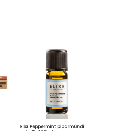
Elixr Peppermint piparmündi