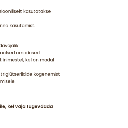
iooniliselt kasutatakse
enne kasutamist.
avajalik.
riaalsed omadused.
t inimestel, kel on madal
 triglütseriidide kogenemist
misele.
ile, kel vaja tugevdada