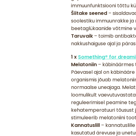
immuunfunktsiooni tõttu kü
Šiitake seened
– sisaldava
soolestiku immuunrakke ja 
beetaglükaanide võtmine võ
Taruvaik
– toimib antibakte
nakkushaiguse ajal ja päras
1 x
Something® for dream
Melatoniin
– käbinäärmes t
Päevasel ajal on käbinääre 
organismis jõuab melatoniini
normaalse uneajaga. Melato
loomulikult vaevutuvastata
reguleerimisel peamine teg
kehatemperatuuri tõusust j
stimuleerib melatoniini to
Kannatuslill
– kannatuslill
kasutatud ärevuse ja unetuse