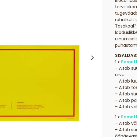
Biocol lab
tervisekom
tugevdada
rahulikult
Tasakaal?
looduslikk
uinumisel
puhastami
SISALDAB
1 x
Someth
– Aitab s
arvu
– Aitab l
– Aitab tõ
– Aitab su
– Aitab pa
– Aitab vä
1 x
Someth
– Aitab v
– Aitab so
ööpäevast 