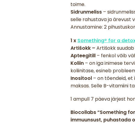
toime.
Sidrunmeliss
– sidrunmelis
selle rahustava ja ärevust
Annustamine: 2 pihustuskor
1 x
Something® for a deto
Artišokk –
Artišokk suudab s
Apteegitill
– fenkol võib vä
Koliin
– on iga inimese tervi
koliinitase, esineb proble
Inositool
– on tõendeid, et 
maksas. Selle B-vitamiini t
1 ampull 7 päeva järjest h
Biocollabs “Something for 
immuunsust, puhastada org