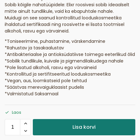
Sobib kõigile nahatüüpidele: Elixr roosivesi sobib ideaalselt
mitte ainult tundlikule, vaid ka ebapuhtale nahale.
Muidugi on see saanud kontrollitud looduskosmeetika
ihaldatud sertifikaadi ning roosivette ei lisata tootmisel
alkoholi, rasvu ega värvaineid.
*Toniseerimine, puhastamine, värskendamine
*Rahustav ja tasakaalustav
*Antibakteriaalse ja antioksüdatiivse toimega eeterlikud õlid
*Sobilik tundlikule, kuivale ja pigmendilaikudega nahale
*Pole lisatud alkoholi, rasvu ega värvaineid
*Kontrollitud ja sertifitseeritud looduskosmeetika
*Vegan, aus, loomkatseid pole tehtud
*Säästvas merevaiguklaasist pudelis
*Valmistatud Saksamaal
Laos
Lisa korvi