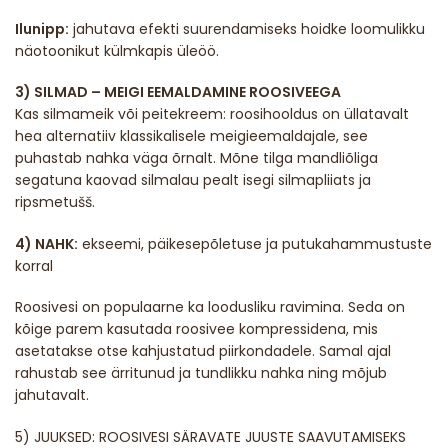
Ilunipp:
jahutava efekti suurendamiseks hoidke loomulikku
näotoonikut külmkapis üleöö.
3) SILMAD – MEIGI EEMALDAMINE ROOSIVEEGA
Kas silmameik või peitekreem: roosihooldus on üllatavalt
hea alternatiiv klassikalisele meigieemaldajale, see
puhastab nahka väga õrnalt. Mõne tilga mandliõliga
segatuna kaovad silmalau pealt isegi silmapliiats ja
ripsmetušš.
4) NAHK:
ekseemi, päikesepõletuse ja putukahammustuste
korral
Roosivesi on populaarne ka loodusliku ravimina. Seda on
kõige parem kasutada roosivee kompressidena, mis
asetatakse otse kahjustatud piirkondadele. Samal ajal
rahustab see ärritunud ja tundlikku nahka ning mõjub
jahutavalt.
5) JUUKSED: ROOSIVESI SÄRAVATE JUUSTE SAAVUTAMISEKS