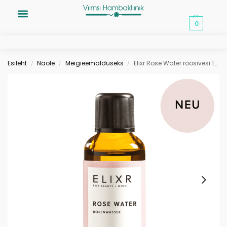
0,00
€
0
Esileht
Näole
Meigieemalduseks
Elixr Rose Water roosivesi 100ml
/
/
/