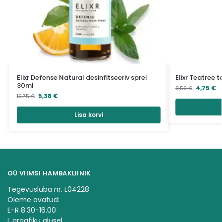
Elixr Defense Natural desinfitseeriv sprei
Elixr Teatree t
30ml
4,75
€
9,50
€
5,38
€
10,75
€
Lisa korvi
OÜ VIIMSI HAMBAKLIINIK
Tegevusluba nr. L04228
Oleme avatud:
E-R 8.30-16.00
L graafiku alusel