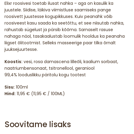
Elixr roosivesi toetab ilusat nahka – aga on kasulik ka
juustele. Siidise, läikiva viimistluse saamiseks pange
roosivett juustesse kogupikkuses. Kuiv peanahk võib
roosiveest kasu saada ka seetõttu, et see niisutab nahka,
rahustab sügelust ja pärsib kõõma. Sarnaselt rasuse
nahaga näol, tasakaalustab loomulik hooldus ka peanaha
liigset õlitootmist. Selleks masseerige paar tilka õrnalt
juuksejuurtesse.
Koostis:
vesi, rosa damascena lilleõli, kaalium sorbaat,
naatriumbensonaat, tsitronellool, geraniool
99,4% looduslikku päritolu kogu tootest
Sisu:
100ml
Hind:
11,95 € (11,95 € / 100ML)
Soovitame lisaks