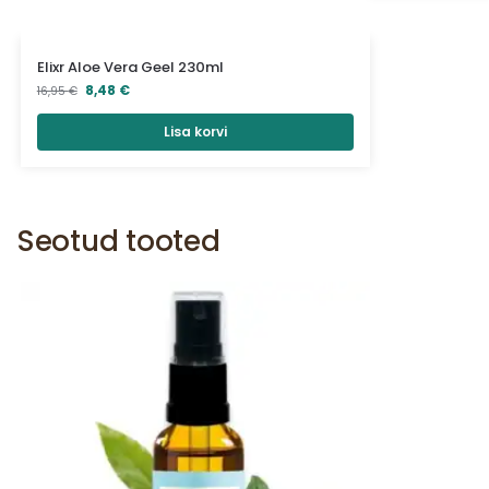
Elixr Aloe Vera Geel 230ml
8,48
€
16,95
€
Lisa korvi
Seotud tooted