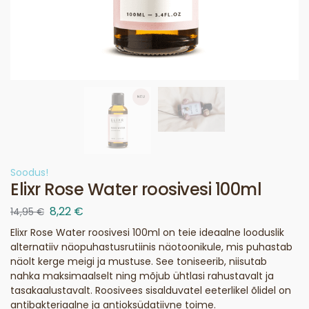
Soodus!
Elixr Rose Water roosivesi 100ml
8,22
€
14,95
€
Elixr Rose Water roosivesi 100ml on teie ideaalne looduslik
alternatiiv näopuhastusrutiinis näotoonikule, mis puhastab
näolt kerge meigi ja mustuse. See toniseerib, niisutab
nahka maksimaalselt ning mõjub ühtlasi rahustavalt ja
tasakaalustavalt. Roosivees sisalduvatel eeterlikel õlidel on
antibakteriaalne ja antioksüdatiivne toime.