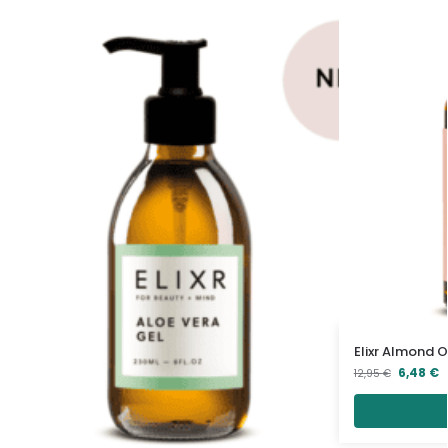
Elixr Almond O
6,48
€
12,95
€