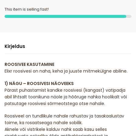
This item is selling fast!
Kirjeldus
ROOSIVEE KASUTAMINE
Elixr roosivesi on naha, keha ja juuste mitmekülgne abiline.
1) NÄGU – ROOSIVESI NÄOVEEKS
Pärast puhastamist kandke roosivesi (kangast) vatipadja
abil lihtsalt toonikuna näole ja hõõruge nahka hoolikalt või
patsutage roosivesi sõrmeotstega otse nahale.
Roosiveel on tundlikule nahale rahustav ja tasakaalustav
toime, ka rosaatseaga nahale sobilik.
Aknele või vistrikele kalduv nahk saab kasu selles