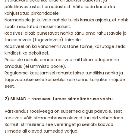
sisalduvate eeterlike õlide antibakteriaalsetest ja
põletikuvastastest omadustest. Võite seda kanda ka
kahjustatud piirkondadele.
Normaalsele ja kuivale nahale tuleb kasuks asjaolu, et nahk
saab niisutatud maksimaalselt.
Roosivesi aitab punetavat nahka tänu oma rahustavale ja
toniseerivale (tugevdavale) toimele.
Roosiveel on ka vananemisvastane toime, kasutage seda
kindlasti ka dekolteel.
Rasusele nahale annab roosivee mittekomedogeenne
omadus (ei ummista poore).
Regulaarsel kasutamisel rahustatakse tundlikku nahka ja
tugevdatakse selle kaitsekilpi keskkonna kahjulike mõjude
eest.
2) SILMAD – roosivesi turses silmaümbruse vastu
Värskendus roosiveega on superhea algus päevale, sest
roosivesi võib silmaümbruses olevaid turseid vähendada.
Samuti stimuleerib see vereringet ja seeläbi kaovad
silmade all olevad tumedad varjud.