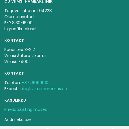
OÜ VIIMSI HAMBAKLIINIK
Tegevusluba nr. L04228
Oleme avatud:
E-R 8.30-16.00
L graafiku alusel
KONTAKT
Paadi tee 3-212
Viimsi Äritare 2.korrus
Viimsi, 74001
KONTAKT
Telefon:
+3726099910
E-post:
info@viimsihammas.ee
KASULIKKU
Privaatsustingimused
Andmekaitse