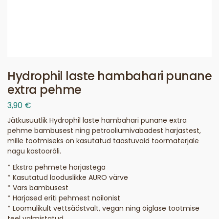
Hydrophil laste hambahari punane
extra pehme
3,90
€
Jätkusuutlik Hydrophil laste hambahari punane extra
pehme bambusest ning petrooliumivabadest harjastest,
mille tootmiseks on kasutatud taastuvaid toormaterjale
nagu kastoorõli.
* Ekstra pehmete harjastega
* Kasutatud looduslikke AURO värve
* Vars bambusest
* Harjased eriti pehmest nailonist
* Loomulikult vettsäästvalt, vegan ning õiglase tootmise
teel valmistatud