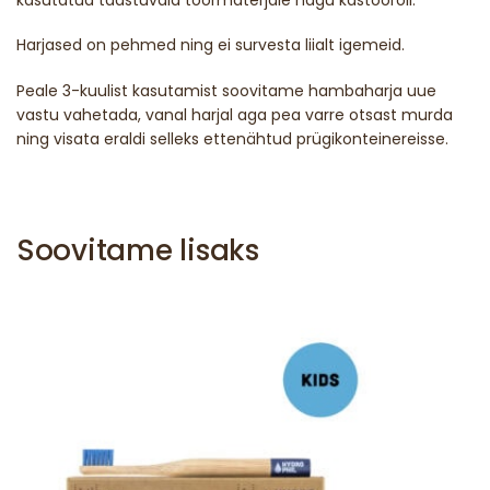
Harjased on pehmed ning ei survesta liialt igemeid.
Peale 3-kuulist kasutamist soovitame hambaharja uue
vastu vahetada, vanal harjal aga pea varre otsast murda
ning visata eraldi selleks ettenähtud prügikonteinereisse.
Soovitame lisaks