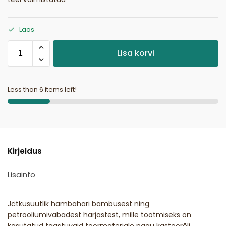
Laos
Lisa korvi
Less than 6 items left!
Kirjeldus
Lisainfo
Jätkusuutlik hambahari bambusest ning
petrooliumivabadest harjastest, mille tootmiseks on
kasutatud taastuvaid toormaterjale nagu kastoorõli.