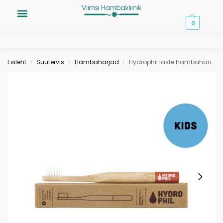
0,00
€
0
Esileht
Suutervis
Hambaharjad
Hydrophil laste hambahari punane extra pehme
/
/
/