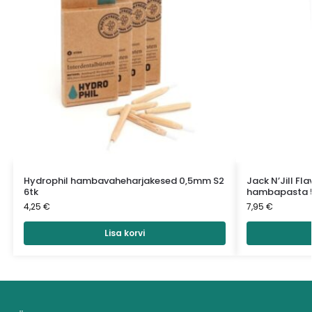
Hydrophil hambavaheharjakesed 0,5mm S2
Jack N’Jill Fl
6tk
hambapasta 
4,25
€
7,95
€
Lisa korvi