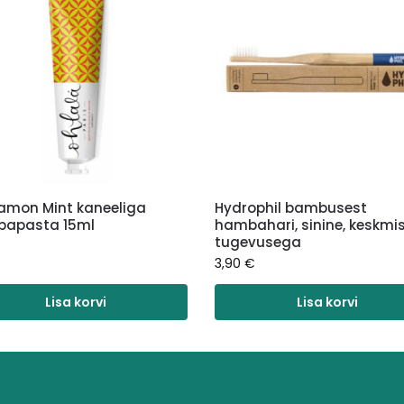
amon Mint kaneeliga
Hydrophil bambusest
apasta 15ml
hambahari, sinine, keskmi
tugevusega
€
3,90
€
Lisa korvi
Lisa korvi