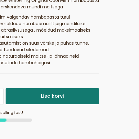
ce Whitening Original Cool Mint hambapasta
värskendava mündi maitsega
im valgendav hambapasta turul
eemaldada hambaemaililt pigmendilaike
 abrasiivsusega , mõeldud maksimaalseks
kaitsmiseks
asutamist on suus värske ja puhas tunne,
 tunduvad siledamad
b naturaalseid maitse-ja lõhnaaineid
ennetada hambahaigusi
Lisa korvi
 selling fast!