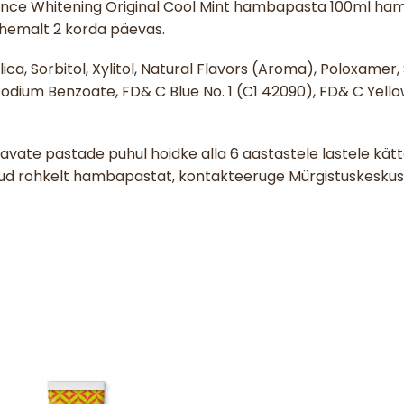
nce Whitening Original Cool Mint hambapasta 100ml ha
ähemalt 2 korda päevas.
ilica, Sorbitol, Xylitol, Natural Flavors (Aroma), Poloxamer,
ium Benzoate, FD& C Blue No. 1 (C1 42090), FD& C Yellow 
saldavate pastade puhul hoidke alla 6 aastastele lastele k
d rohkelt hambapastat, kontakteeruge Mürgistuskeskuseg