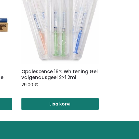
Opalescence 16% Whitening Gel
se
valgendusgeel 2×1.2ml
29,00
€
Lisa korvi