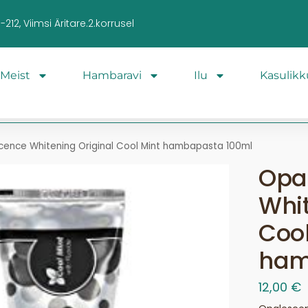
212, Viimsi Äritare.2.korrusel
Meist
Hambaravi
Ilu
Kasulikk
cence Whitening Original Cool Mint hambapasta 100ml
Opa
Whit
Cool
ham
12,00
€