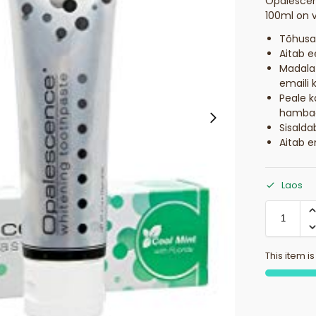
Opalescen
100ml on 
Tõhusa
Aitab 
Madala
emaili 
Peale k
hambad
Sisalda
Aitab 
Laos
This item is