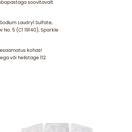
mbapastaga soovitavalt
 Sodium Laudryl Sulfate,
No. 5 (C1 19140), Sparkle
ättesaamatus kohas!
a või helistage 112.