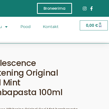
Broneerima
0
0,00
€
u
Pood
Kontakt
lescence
ening Original
 Mint
bapasta 100ml