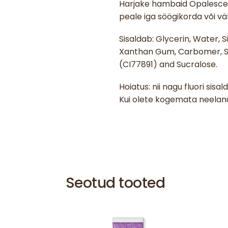
Harjake hambaid Opalesce
peale iga söögikorda või v
Sisaldab: Glycerin, Water, S
Xanthan Gum, Carbomer, Sod
(CI77891) and Sucralose.
Hoiatus: nii nagu fluori si
Kui olete kogemata neelanu
Seotud tooted