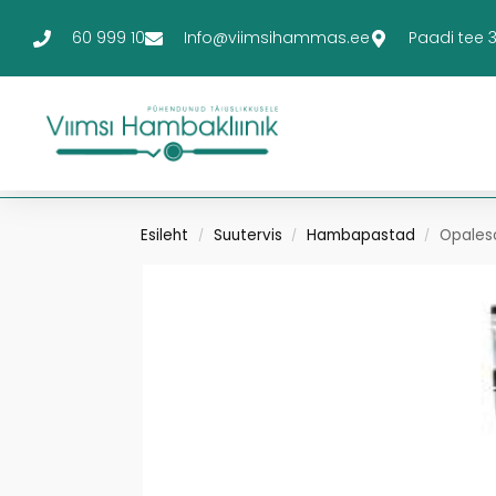
60 999 10
Info@viimsihammas.ee
Paadi tee 3-
Esileht
Suutervis
Hambapastad
Opales
/
/
/