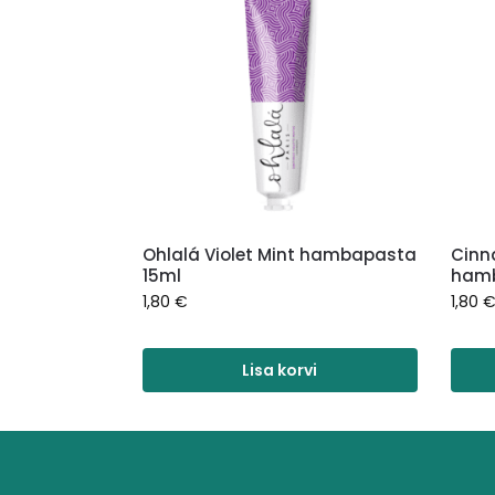
Ohlalá Violet Mint hambapasta
Cinn
15ml
hamb
1,80
€
1,80
Lisa korvi