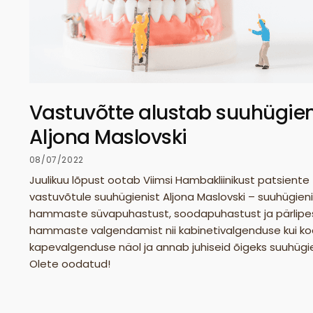
Vastuvõtte alustab suuhügien
Aljona Maslovski
08/07/2022
Juulikuu lõpust ootab Viimsi Hambakliinikust patsiente
vastuvõtule suuhügienist Aljona Maslovski – suuhügien
hammaste süvapuhastust, soodapuhastust ja pärlipe
hammaste valgendamist nii kabinetivalgenduse kui k
kapevalgenduse näol ja annab juhiseid õigeks suuhügie
Olete oodatud!