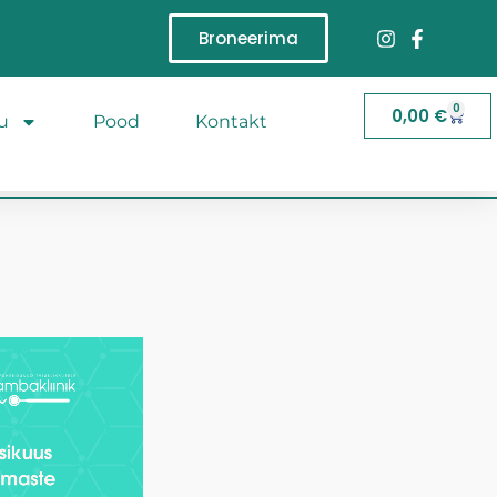
Broneerima
0
0,00
€
u
Pood
Kontakt