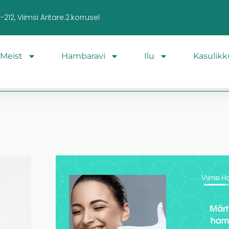
212, Viimsi Äritare.2.korrusel
Meist
Hambaravi
Ilu
Kasulikk