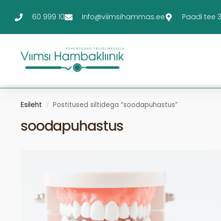
60 999 10
Info@viimsihammas.ee
Paadi tee 3-
Esileht
Postitused siltidega “soodapuhastus”
/
soodapuhastus