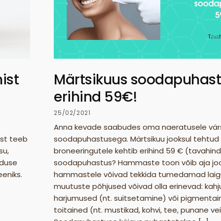
ist
Märtsikuus soodapuhast
erihind 59€!
25/02/2021
Anna kevade saabudes oma naeratusele vä
ist teeb
soodapuhastusega. Märtsikuu jooksul tehtu
su,
broneeringutele kehtib erihind 59 € (tavahind
oduse
soodapuhastus? Hammaste toon võib aja jo
eniks.
hammastele võivad tekkida tumedamad laig
muutuste põhjused võivad olla erinevad: kahju
harjumused (nt. suitsetamine) või pigmentai
toitained (nt. mustikad, kohvi, tee, punane ve