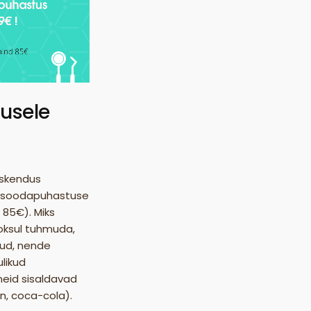
usele
rskendus
d soodapuhastuse
 85€). Miks
oksul tuhmuda,
ud, nende
likud
neid sisaldavad
in, coca-cola).