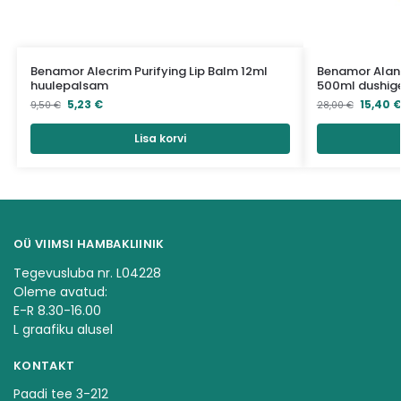
Benamor Alecrim Purifying Lip Balm 12ml
Benamor Alant
huulepalsam
500ml dushig
5,23
€
15,40
9,50
€
28,00
€
Lisa korvi
OÜ VIIMSI HAMBAKLIINIK
Tegevusluba nr. L04228
Oleme avatud:
E-R 8.30-16.00
L graafiku alusel
KONTAKT
Paadi tee 3-212