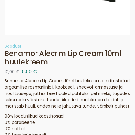
Soodus!
Benamor Alecrim Lip Cream 10ml
huulekreem
5,50
€
10,00
€
Benamor Alecrim Lip Cream 10ml huulekreem on rikastatud
orgaanilise rosmariiniõli, kookosõli, sheavõi, armastuse ja
hoolitsusega, jättes teie huuled puhtaks, pehmeks, tagades
uskumatu värskuse tunde. Alecrimi huulekreem toidab ja
matistab huuli, andes neile jahutava tunde. Värskelt puhas!
98% looduslikud koostisosad
0% parabeene
0% naftat
0% fenoksüetanooli