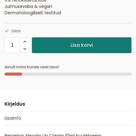
Julmusevaba & vegan
Dermatoloogiliselt testitud
Laos
Lisa korvi
Ainult mõni toode veel laos!
Kirjeldus
Lisainfo
Benamor Alecrim Lip Cream 10ml huulekreem,