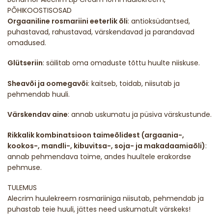
PÕHIKOOSTISOSAD
Orgaaniline rosmariini eeterlik õli
: antioksüdantsed,
puhastavad, rahustavad, värskendavad ja parandavad
omadused.
Glütseriin
: säilitab oma omaduste tõttu huulte niiskuse.
Sheavõi ja oomegavõi
: kaitseb, toidab, niisutab ja
pehmendab huuli.
Värskendav aine
: annab uskumatu ja püsiva värskustunde.
Rikkalik kombinatsioon taimeõlidest (argaania-,
kookos-, mandli-, kibuvitsa-, soja- ja makadaamiaõli)
:
annab pehmendava toime, andes huultele erakordse
pehmuse.
TULEMUS
Alecrim huulekreem rosmariiniga niisutab, pehmendab ja
puhastab teie huuli, jättes need uskumatult värskeks!