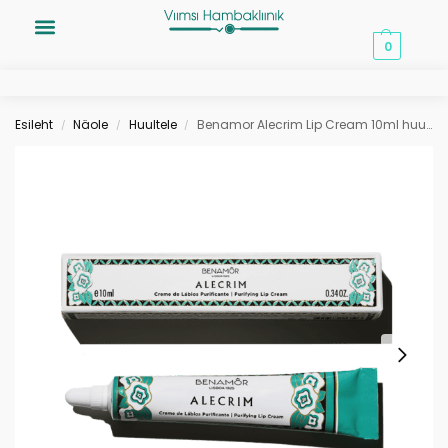
0,00
€
0
Esileht
Näole
Huultele
Benamor Alecrim Lip Cream 10ml huulekreem
/
/
/