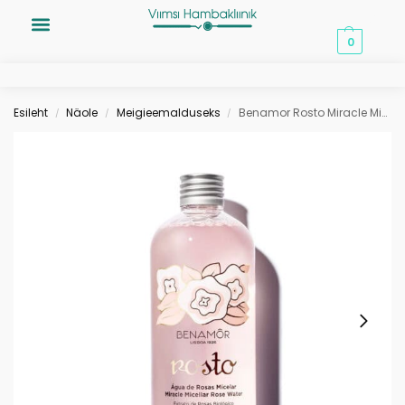
0,00
€
0
Esileht
Näole
Meigieemalduseks
Benamor Rosto Miracle Micellar Rose Water 300ml mitsellaarvesi
/
/
/