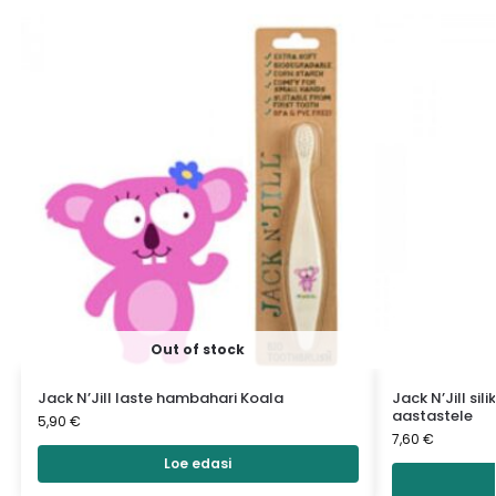
Out of stock
Jack N’Jill laste hambahari Koala
Jack N’Jill si
aastastele
5,90
€
7,60
€
Loe edasi