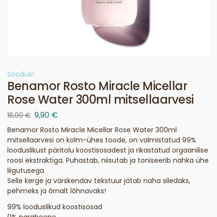
Soodus!
Benamor Rosto Miracle Micellar
Rose Water 300ml mitsellaarvesi
9,90
€
18,00
€
Benamor Rosto Miracle Micellar Rose Water 300ml
mitsellaarvesi on kolm-ühes toode, on valmistatud 99%
looduslikust päritolu koostisosadest ja rikastatud orgaanilise
roosi ekstraktiga. Puhastab, niisutab ja toniseerib nahka ühe
liigutusega.
Selle kerge ja värskendav tekstuur jätab naha siledaks,
pehmeks ja õrnalt lõhnavaks!
99% looduslikud koostisosad
0% parabeene