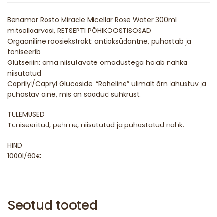
Benamor Rosto Miracle Micellar Rose Water 300ml
mitsellaarvesi, RETSEPTI PÕHIKOOSTISOSAD
Orgaaniline roosiekstrakt: antioksüdantne, puhastab ja
toniseerib
Glütseriin: oma niisutavate omadustega hoiab nahka
niisutatud
Caprilyl/Capryl Glucoside: “Roheline” ülimalt õrn lahustuv ja
puhastav aine, mis on saadud suhkrust.
TULEMUSED
Toniseeritud, pehme, niisutatud ja puhastatud nahk.
HIND
1000l/60€
Seotud tooted