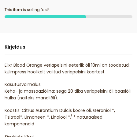
This item is selling fast!
Kirjeldus
Elixr Blood Orange veriapelsini eeterlik õli 10ml on toodetud:
külmpress hoolikalt valitud veriapelsini koortest.
Kasutusvõimalus:
Keha- ja massaaziõlina: sega 20 tilka veriapelsini õli baasiõli
hulka (näiteks mandliõli).
Koostis: Citrus Aurantium Dulcis koore õli, Geraniol *,
Tsitraal*, Limoneen *, Linalool */ * naturaalsed
komponendid
Sisaldab: 10ml.