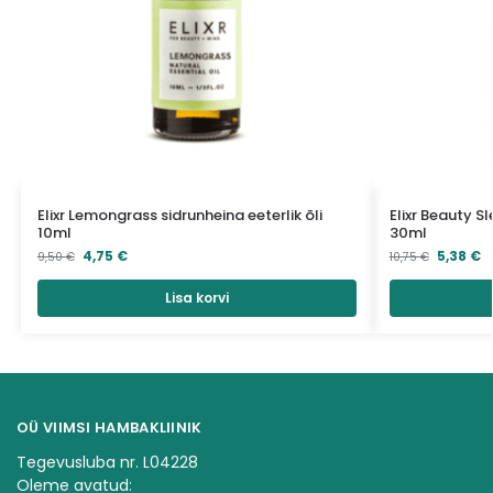
Elixr Lemongrass sidrunheina eeterlik õli
Elixr Beauty 
10ml
30ml
4,75
€
5,38
€
9,50
€
10,75
€
Lisa korvi
OÜ VIIMSI HAMBAKLIINIK
Tegevusluba nr. L04228
Oleme avatud: