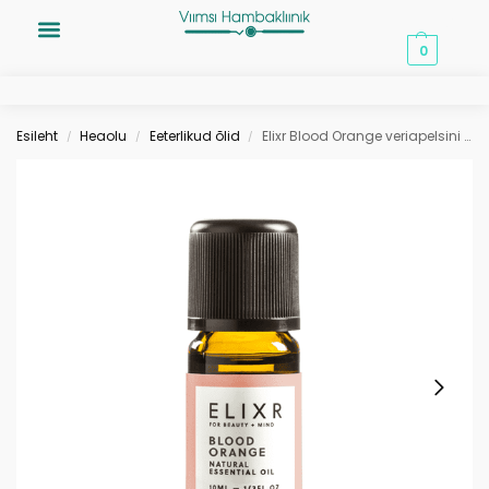
0,00
€
0
Esileht
Heaolu
Eeterlikud õlid
Elixr Blood Orange veriapelsini eeterlik õli 10ml
/
/
/