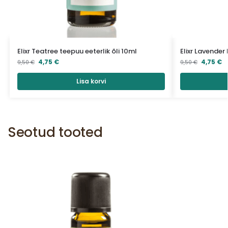
Elixr Teatree teepuu eeterlik õli 10ml
Elixr Lavender 
4,75
€
4,75
€
9,50
€
9,50
€
Lisa korvi
Seotud tooted