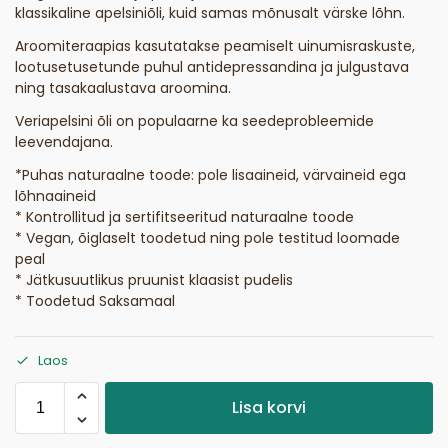
klassikaline apelsiniõli, kuid samas mõnusalt värske lõhn.
Aroomiteraapias kasutatakse peamiselt uinumisraskuste,
lootusetusetunde puhul antidepressandina ja julgustava
ning tasakaalustava aroomina.
Veriapelsini õli on populaarne ka seedeprobleemide
leevendajana.
*Puhas naturaalne toode: pole lisaaineid, värvaineid ega
lõhnaaineid
* Kontrollitud ja sertifitseeritud naturaalne toode
* Vegan, õiglaselt toodetud ning pole testitud loomade
peal
* Jätkusuutlikus pruunist klaasist pudelis
* Toodetud Saksamaal
Laos
Lisa korvi