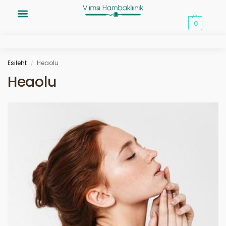
0,00
€
0
Esileht
Heaolu
/
Heaolu