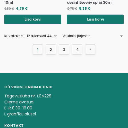
10ml
desinfitseeriv sprei 30ml
4,75
€
5,38
€
9,50
€
10,75
€
Lisa korvi
Lisa korvi
Kuvatakse 1–12 tulemust 44-st
1
2
3
4
OÜ VIIMSI HAMBAKLIINIK
Tegevusluba nr. L04228
Oleme avatud:
E-R 8.30-16.00
L graafiku alusel
KONTAKT