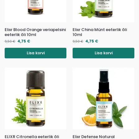
Elixr Blood Orange veriapelsini
Elixr China Münt eeterlik õli
eeterlik õli 10ml
10ml
4,75
€
4,75
€
9,50
€
9,50
€
Lisa korvi
Lisa korvi
ELIXR Citronella eeterlik õli
Elixr Defense Natural