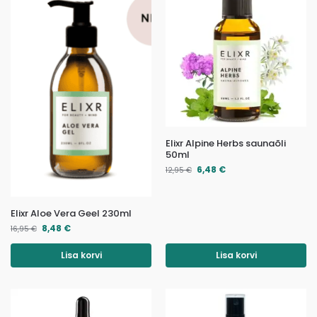
Elixr Alpine Herbs saunaõli
50ml
6,48
€
12,95
€
Elixr Aloe Vera Geel 230ml
8,48
€
16,95
€
Lisa korvi
Lisa korvi