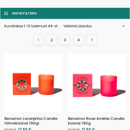
SHOW FILTERS
Kuvatakse 1–12 tulemust 44-st
1
2
3
4
Benamor Laranjinha Candle
Benamor Rose Amélie Candle
lõhnaküünal 190gr
küünal 190g
17,60
€
17,60
€
32,00
€
32,00
€