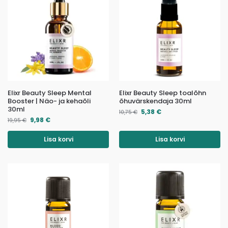
Elixr Beauty Sleep Mental
Elixr Beauty Sleep toalõhn
Booster | Näo- ja kehaõli
õhuvärskendaja 30ml
30ml
5,38
€
10,75
€
9,98
€
19,95
€
Lisa korvi
Lisa korvi