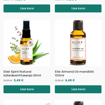
Lisa korvi
Lisa korvi
Elixir Spirit Natural
Elixr Almond Oil mandliõli
kätedesinfitseerija 30ml
100ml
5,48
€
6,48
€
10,95
€
12,95
€
Lisa korvi
Lisa korvi