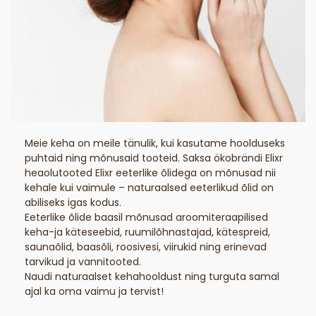
Meie keha on meile tänulik, kui kasutame hoolduseks
puhtaid ning mõnusaid tooteid. Saksa ökobrändi Elixr
heaolutooted Elixr eeterlike õlidega on mõnusad nii
kehale kui vaimule – naturaalsed eeterlikud õlid on
abiliseks igas kodus.
Eeterlike õlide baasil mõnusad aroomiteraapilised
keha-ja käteseebid, ruumilõhnastajad, kätespreid,
saunaõlid, baasõli, roosivesi, viirukid ning erinevad
tarvikud ja vannitooted.
Naudi naturaalset kehahooldust ning turguta samal
ajal ka oma vaimu ja tervist!