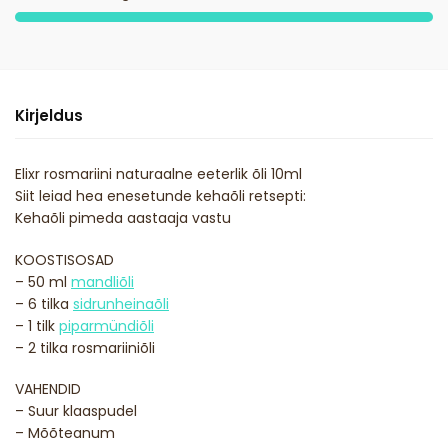
Kirjeldus
Elixr rosmariini naturaalne eeterlik õli 10ml
Siit leiad hea enesetunde kehaõli retsepti:
Kehaõli pimeda aastaaja vastu
KOOSTISOSAD
– 50 ml
mandliõli
– 6 tilka
sidrunheinaõli
– 1 tilk
piparmündiõli
– 2 tilka rosmariiniõli
VAHENDID
– Suur klaaspudel
– Mõõteanum