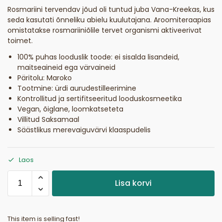
Rosmariini tervendav jõud oli tuntud juba Vana-Kreekas, kus
seda kasutati õnneliku abielu kuulutajana. Aroomiteraapias
omistatakse rosmariiniõlile tervet organismi aktiveerivat
toimet.
100% puhas looduslik toode: ei sisalda lisandeid,
maitseaineid ega värvaineid
Päritolu: Maroko
Tootmine: ürdi aurudestilleerimine
Kontrollitud ja sertifitseeritud looduskosmeetika
Vegan, õiglane, loomkatseteta
Villitud Saksamaal
Säästlikus merevaiguvärvi klaaspudelis
Laos
Lisa korvi
This item is selling fast!