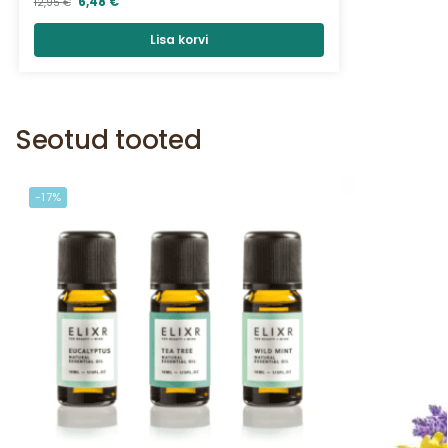
6,48
€
12,95
€
Lisa korvi
Seotud tooted
-17%