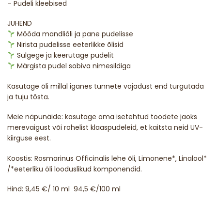
– Pudeli kleebised
JUHEND
Mõõda mandliõli ja pane pudelisse
Nirista pudelisse eeterlikke õlisid
Sulgege ja keerutage pudelit
Märgista pudel sobiva nimesildiga
Kasutage õli millal iganes tunnete vajadust end turgutada
ja tuju tõsta.
Meie näpunäide: kasutage oma isetehtud toodete jaoks
merevaigust või rohelist klaaspudeleid, et kaitsta neid UV-
kiirguse eest.
Koostis: Rosmarinus Officinalis lehe õli, Limonene*, Linalool*
/*eeterliku õli looduslikud komponendid.
Hind: 9,45 €/ 10 ml 94,5 €/100 ml