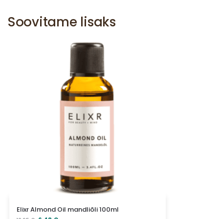
Soovitame lisaks
Elixr Almond Oil mandliõli 100ml