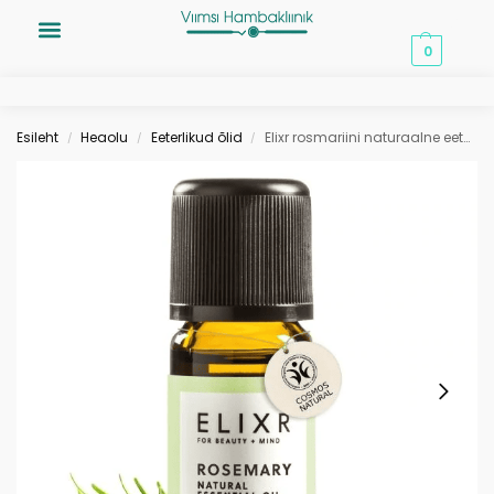
0,00
€
0
Esileht
Heaolu
Eeterlikud õlid
Elixr rosmariini naturaalne eeterlik õli 10ml
/
/
/