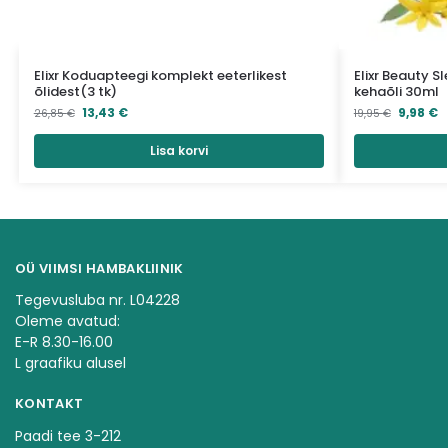
Elixr Koduapteegi komplekt eeterlikest
Elixr Beauty S
õlidest(3 tk)
kehaõli 30ml
13,43
€
9,98
€
26,85
€
19,95
€
Lisa korvi
OÜ VIIMSI HAMBAKLIINIK
Tegevusluba nr. L04228
Oleme avatud:
E-R 8.30-16.00
L graafiku alusel
KONTAKT
Paadi tee 3-212