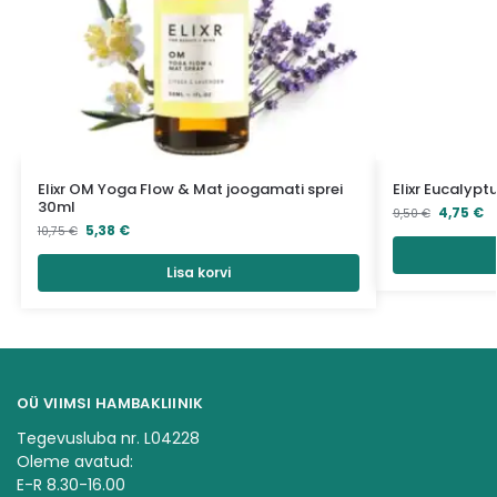
Elixr OM Yoga Flow & Mat joogamati sprei
Elixr Eucalyptu
30ml
4,75
€
9,50
€
5,38
€
10,75
€
Lisa korvi
OÜ VIIMSI HAMBAKLIINIK
Tegevusluba nr. L04228
Oleme avatud:
E-R 8.30-16.00