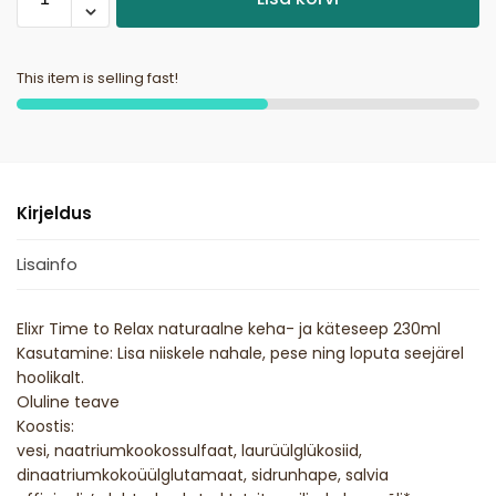
This item is selling fast!
Kirjeldus
Lisainfo
Elixr Time to Relax naturaalne keha- ja käteseep 230ml
Kasutamine: Lisa niiskele nahale, pese ning loputa seejärel
hoolikalt.
Oluline teave
Koostis:
vesi, naatriumkookossulfaat, laurüülglükosiid,
dinaatriumkokoüülglutamaat, sidrunhape, salvia