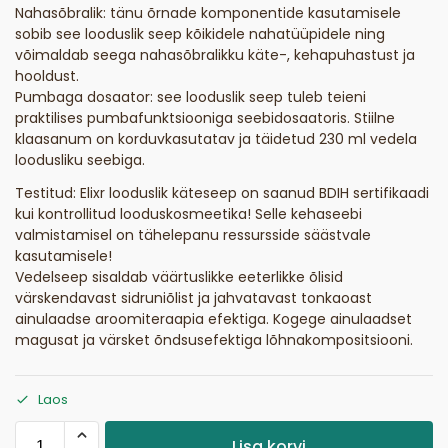
Nahasõbralik: tänu õrnade komponentide kasutamisele
sobib see looduslik seep kõikidele nahatüüpidele ning
võimaldab seega nahasõbralikku käte-, kehapuhastust ja
hooldust.
Pumbaga dosaator: see looduslik seep tuleb teieni
praktilises pumbafunktsiooniga seebidosaatoris. Stiilne
klaasanum on korduvkasutatav ja täidetud 230 ml vedela
loodusliku seebiga.
Testitud: Elixr looduslik käteseep on saanud BDIH sertifikaadi
kui kontrollitud looduskosmeetika! Selle kehaseebi
valmistamisel on tähelepanu ressursside säästvale
kasutamisele!
Vedelseep sisaldab väärtuslikke eeterlikke õlisid
värskendavast sidruniõlist ja jahvatavast tonkaoast
ainulaadse aroomiteraapia efektiga. Kogege ainulaadset
magusat ja värsket õndsusefektiga lõhnakompositsiooni.
Laos
Lisa korvi