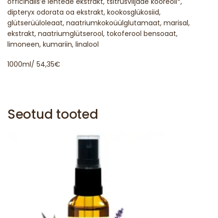
officinalis’e lehtede ekstrakt, tsitrusviljade kooreõli*,
dipteryx odorata oa ekstrakt, kookosglükosiid,
glütserüüloleaat, naatriumkokoüülglutamaat, marisal,
ekstrakt, naatriumglütserool, tokoferool bensoaat,
limoneen, kumariin, linalool
1000ml/ 54,35€
Seotud tooted