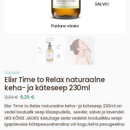
Soodus!
Elixr Time to Relax naturaalne
keha- ja käteseep 230ml
6,25
€
12,50
€
Elixr Time to Relax naturaalne keha- ja käteseep 230ml on
vedel looduslik seep klaaspudelis, seeder, salvei ja lavendel.
ÜKS KÕIGE JAOKS: kasutage seda vedelat looduslikku seepi
igapäevase kätepesuvahendina või kogu keha pesugeelina.