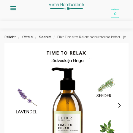
0,00
€
0
Esileht
Kätele
Seebid
Elixr Time to Relax naturaalne keha- ja käteseep 230ml
/
/
/