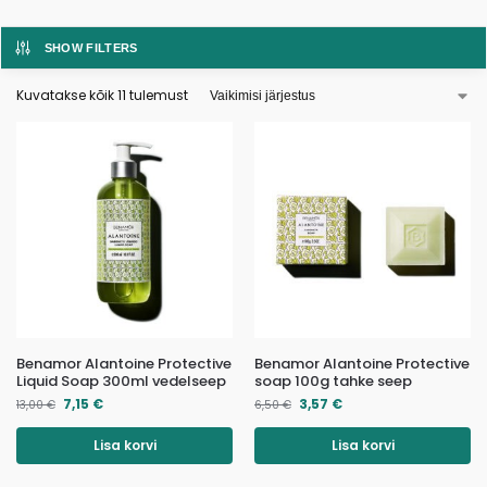
SHOW FILTERS
Kuvatakse kõik 11 tulemust
Benamor Alantoine Protective
Benamor Alantoine Protective
Liquid Soap 300ml vedelseep
soap 100g tahke seep
7,15
€
3,57
€
13,00
€
6,50
€
Lisa korvi
Lisa korvi