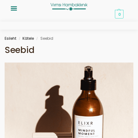
0,00
€
0
Esileht
Kätele
Seebid
/
/
Seebid