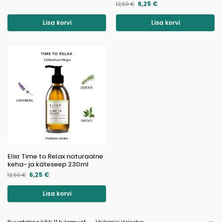
6,25
€
12,50
€
Lisa korvi
Lisa korvi
Elixr Time to Relax naturaalne
keha- ja käteseep 230ml
6,25
€
12,50
€
Lisa korvi