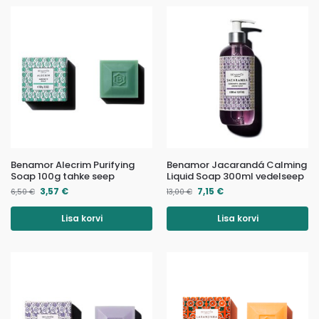
Benamor Alecrim Purifying
Benamor Jacarandá Calming
Soap 100g tahke seep
Liquid Soap 300ml vedelseep
3,57
€
7,15
€
6,50
€
13,00
€
Lisa korvi
Lisa korvi