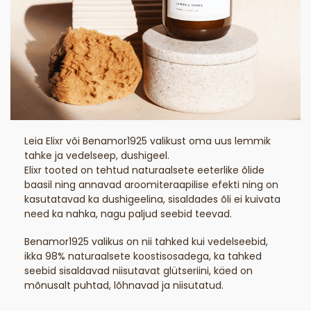
Leia Elixr või Benamor1925 valikust oma uus lemmik
tahke ja vedelseep, dushigeel.
Elixr tooted on tehtud naturaalsete eeterlike õlide
baasil ning annavad aroomiteraapilise efekti ning on
kasutatavad ka dushigeelina, sisaldades õli ei kuivata
need ka nahka, nagu paljud seebid teevad.
Benamor1925 valikus on nii tahked kui vedelseebid,
ikka 98% naturaalsete koostisosadega, ka tahked
seebid sisaldavad niisutavat glütseriini, käed on
mõnusalt puhtad, lõhnavad ja niisutatud.