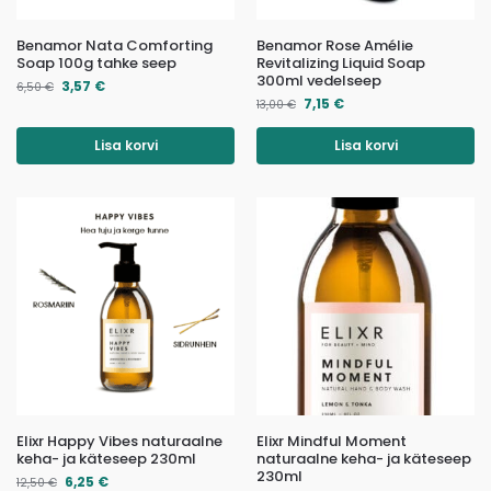
Benamor Nata Comforting
Benamor Rose Amélie
Soap 100g tahke seep
Revitalizing Liquid Soap
300ml vedelseep
3,57
€
6,50
€
7,15
€
13,00
€
Lisa korvi
Lisa korvi
Elixr Happy Vibes naturaalne
Elixr Mindful Moment
keha- ja käteseep 230ml
naturaalne keha- ja käteseep
230ml
6,25
€
12,50
€