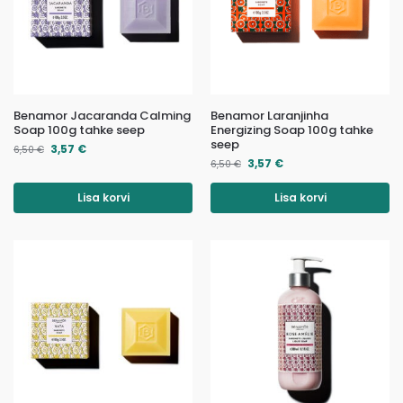
Benamor Jacaranda Calming
Benamor Laranjinha
Soap 100g tahke seep
Energizing Soap 100g tahke
seep
3,57
€
6,50
€
3,57
€
6,50
€
Lisa korvi
Lisa korvi