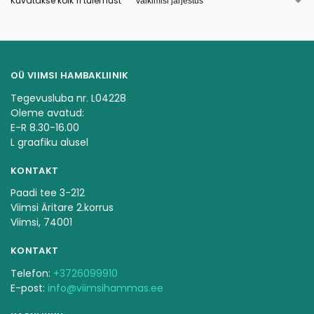
Kuvatakse kõik 11 tulemust
OÜ VIIMSI HAMBAKLIINIK
Tegevusluba nr. L04228
Oleme avatud:
E-R 8.30-16.00
L graafiku alusel
KONTAKT
Paadi tee 3-212
Viimsi Äritare 2.korrus
Viimsi, 74001
KONTAKT
Telefon:
+3726099910
E-post:
info@viimsihammas.ee