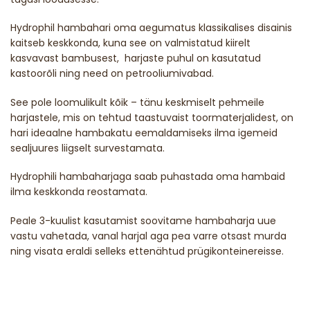
Hydrophil hambahari oma aegumatus klassikalises disainis
kaitseb keskkonda, kuna see on valmistatud kiirelt
kasvavast bambusest, harjaste puhul on kasutatud
kastoorõli ning need on petrooliumivabad.
See pole loomulikult kõik – tänu keskmiselt pehmeile
harjastele, mis on tehtud taastuvaist toormaterjalidest, on
hari ideaalne hambakatu eemaldamiseks ilma igemeid
sealjuures liigselt survestamata.
Hydrophili hambaharjaga saab puhastada oma hambaid
ilma keskkonda reostamata.
Peale 3-kuulist kasutamist soovitame hambaharja uue
vastu vahetada, vanal harjal aga pea varre otsast murda
ning visata eraldi selleks ettenähtud prügikonteinereisse.